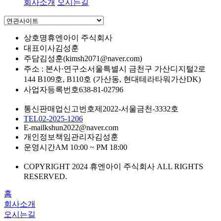
회사소개
오시는길
상호명
휴엔아이 주식회사
대표이사
김성훈
주담
김성훈(kimsh2071@naver.com)
주소 : 본사·연구소
서울특별시 금천구 가산디지털2로
144 B109호, B110호 (가산동, 현대테라타워가산DK)
사업자등록번호
638-81-02796
통신판매업신고번호
제2022-서울금천-3332호
TEL
02-2025-1206
E-mail
kshun2022@naver.com
개인정보책임관리자
김성훈
운영시간
AM 10:00 ~ PM 18:00
COPYRIGHT 2024 휴엔아이 주식회사 ALL RIGHTS
RESERVED.
홈
회사소개
오시는길