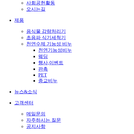
사회공헌활동
오시는길
제품
음식물 감량처리기
초음파 식기세척기
천연수제 기능성 비누
천연기능성비누
웨딩
행사,이벤트
판촉
PET
종교비누
뉴스&소식
고객센터
메일문의
자주하시는 질문
공지사항