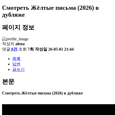
Смотреть Жёлтые письма (2026) в
дубляже
페이지 정보
작성자
alena
댓글
0건
조회
7회
작성일
26-05-01 21:44
목록
답변
글쓰기
본문
Смотреть Жёлтые письма (2026) в дубляже