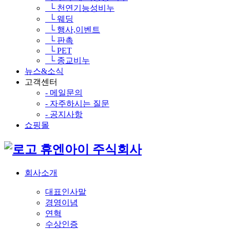
└ 천연기능성비누
└ 웨딩
└ 행사,이벤트
└ 판촉
└ PET
└ 종교비누
뉴스&소식
고객센터
- 메일문의
- 자주하시는 질문
- 공지사항
쇼핑몰
휴엔아이 주식회사
회사소개
대표인사말
경영이념
연혁
수상인증