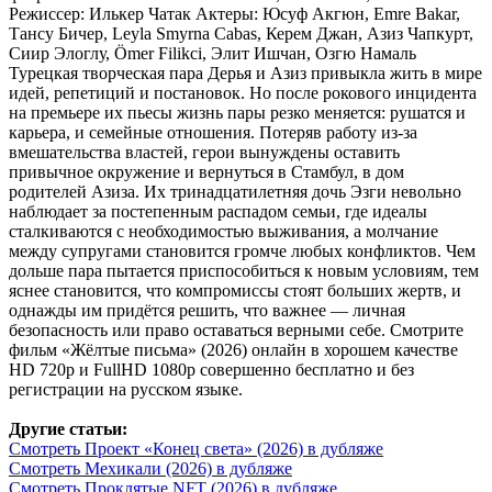
Режиссер: Илькер Чатак Актеры: Юсуф Акгюн, Emre Bakar,
Тансу Бичер, Leyla Smyrna Cabas, Керем Джан, Азиз Чапкурт,
Сиир Элоглу, Ömer Filikci, Элит Ишчан, Озгю Намаль
Турецкая творческая пара Дерья и Азиз привыкла жить в мире
идей, репетиций и постановок. Но после рокового инцидента
на премьере их пьесы жизнь пары резко меняется: рушатся и
карьера, и семейные отношения. Потеряв работу из-за
вмешательства властей, герои вынуждены оставить
привычное окружение и вернуться в Стамбул, в дом
родителей Азиза. Их тринадцатилетняя дочь Эзги невольно
наблюдает за постепенным распадом семьи, где идеалы
сталкиваются с необходимостью выживания, а молчание
между супругами становится громче любых конфликтов. Чем
дольше пара пытается приспособиться к новым условиям, тем
яснее становится, что компромиссы стоят больших жертв, и
однажды им придётся решить, что важнее — личная
безопасность или право оставаться верными себе. Смотрите
фильм «Жёлтые письма» (2026) онлайн в хорошем качестве
HD 720p и FullHD 1080p совершенно бесплатно и без
регистрации на русском языке.
Другие статьи:
Смотреть Проект «Конец света» (2026) в дубляже
Смотреть Мехикали (2026) в дубляже
Смотреть Проклятые NFT (2026) в дубляже