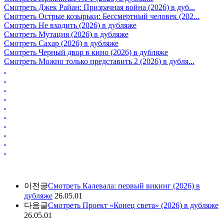
Смотреть Джек Райан: Призрачная война (2026) в дуб...
Смотреть Острые козырьки: Бессмертный человек (202...
Смотреть Не входить (2026) в дубляже
Смотреть Мутация (2026) в дубляже
Смотреть Сахар (2026) в дубляже
Смотреть Черный двор в кино (2026) в дубляже
Смотреть Можно только представить 2 (2026) в дубля...
.
.
.
.
.
.
.
.
.
.
이전글
Смотреть Калевала: первый викинг (2026) в
дубляже
26.05.01
다음글
Смотреть Проект «Конец света» (2026) в дубляже
26.05.01