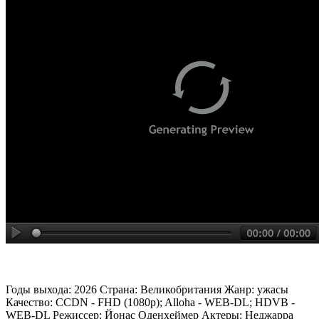
Годы выхода: 2026 Страна: Великобритания Жанр: ужасы
Качество: CCDN - FHD (1080p); Alloha - WEB-DL; HDVB -
WEB-DL Режиссер: Йонас Оденхеймер Актеры: Неджарра