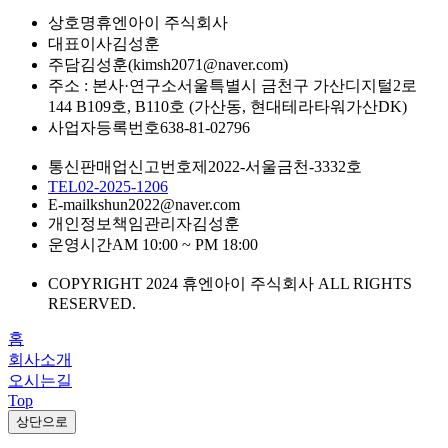
상호명
휴엔아이 주식회사
대표이사
김성훈
주담
김성훈(kimsh2071@naver.com)
주소 : 본사·연구소
서울특별시 금천구 가산디지털2로
144 B109호, B110호 (가산동, 현대테라타워가산DK)
사업자등록번호
638-81-02796
통신판매업신고번호
제2022-서울금천-3332호
TEL
02-2025-1206
E-mail
kshun2022@naver.com
개인정보책임관리자
김성훈
운영시간
AM 10:00 ~ PM 18:00
COPYRIGHT 2024 휴엔아이 주식회사 ALL RIGHTS
RESERVED.
홈
회사소개
오시는길
Top
상단으로