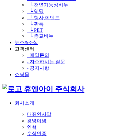
└ 천연기능성비누
└ 웨딩
└ 행사,이벤트
└ 판촉
└ PET
└ 종교비누
뉴스&소식
고객센터
- 메일문의
- 자주하시는 질문
- 공지사항
쇼핑몰
휴엔아이 주식회사
회사소개
대표인사말
경영이념
연혁
수상인증