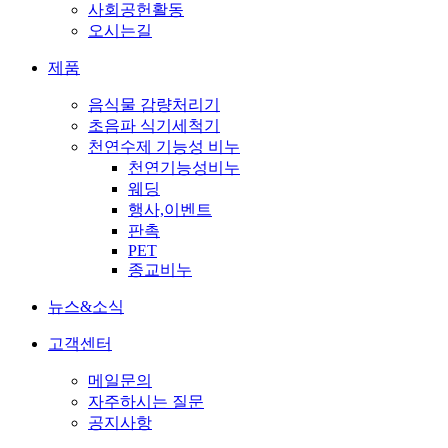
사회공헌활동
오시는길
제품
음식물 감량처리기
초음파 식기세척기
천연수제 기능성 비누
천연기능성비누
웨딩
행사,이벤트
판촉
PET
종교비누
뉴스&소식
고객센터
메일문의
자주하시는 질문
공지사항