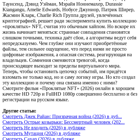
Таунсенд, Дэвид Уэйман, Мэрайя Ноннемахер, Durassie
Kiangangu, Amelie Edwards, Нобусе Джуниор, Патрик Ширер,
Жасмин Кларк, Charlie Rich Группа друзей, увлечённых
криптографией, решает ради эксперимента купить коллекцию
«проклятых» NFT, считая это обычным хайпом. Но вскоре их
жизнь начинает меняться: странные совпадения становятся
слишком точными, техника даёт сбои, а алгоритмы ведут себя
непредсказуемо. Чем глубже они изучают приобретённые
файлы, тем сильнее ощущение, что перед ними не просто
цифровые изображения, а опасная система, реагирующая на
владельцев. Сомнения сменяются тревогой, когда
происходящее выходит за пределы виртуального мира.
Теперь, чтобы остановить цепочку событий, им придётся
взломать не только код, но и саму логику игры. Но кто создал
эту коллекцию и почему она связана именно с ними?
Смотрите фильм «Проклятые NFT» (2026) онлайн в хорошем
качестве HD 720p и FullHD 1080p совершенно бесплатно и без
регистрации на русском языке.
Другие статьи:
Смотреть Джек Райан: Призрачная война (2026) в дуб...
Смотреть Острые козырьки: Бессмертный человек (202...
Смотреть Не входить (2026) в дубляже
Смотреть Мутация (2026) в дубляже
Смотреть Сахар (2026) в дубляже