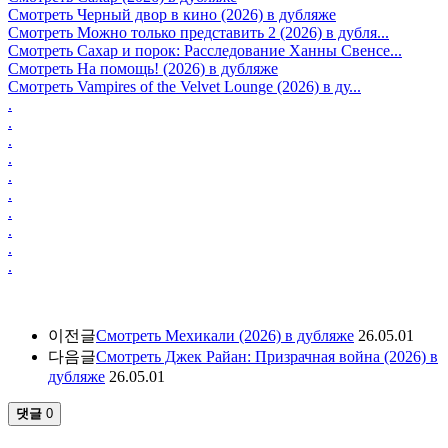
Смотреть Черный двор в кино (2026) в дубляже
Смотреть Можно только представить 2 (2026) в дубля...
Смотреть Сахар и порок: Расследование Ханны Свенсе...
Смотреть На помощь! (2026) в дубляже
Смотреть Vampires of the Velvet Lounge (2026) в ду...
.
.
.
.
.
.
.
.
.
.
이전글
Смотреть Мехикали (2026) в дубляже
26.05.01
다음글
Смотреть Джек Райан: Призрачная война (2026) в
дубляже
26.05.01
댓글
0