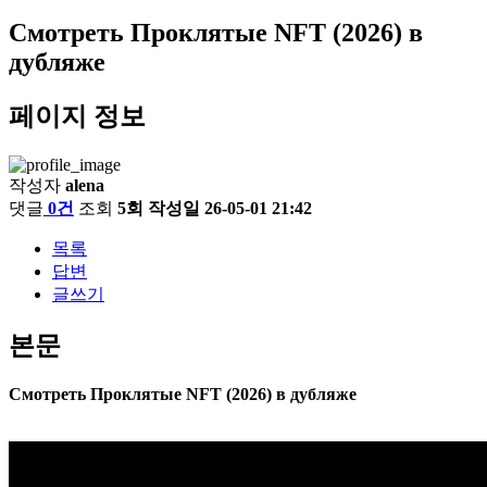
Смотреть Проклятые NFT (2026) в
дубляже
페이지 정보
작성자
alena
댓글
0건
조회
5회
작성일
26-05-01 21:42
목록
답변
글쓰기
본문
Смотреть Проклятые NFT (2026) в дубляже