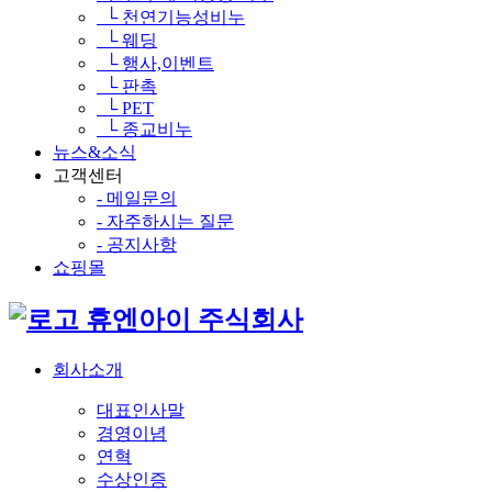
└ 천연기능성비누
└ 웨딩
└ 행사,이벤트
└ 판촉
└ PET
└ 종교비누
뉴스&소식
고객센터
- 메일문의
- 자주하시는 질문
- 공지사항
쇼핑몰
휴엔아이 주식회사
회사소개
대표인사말
경영이념
연혁
수상인증