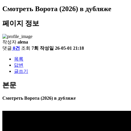
Смотреть Ворота (2026) в дубляже
페이지 정보
작성자
alena
댓글
0건
조회
7회
작성일
26-05-01 21:18
목록
답변
글쓰기
본문
Смотреть Ворота (2026) в дубляже