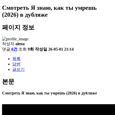
Смотреть Я знаю, как ты умрешь
(2026) в дубляже
페이지 정보
작성자
alena
댓글
0건
조회
9회
작성일
26-05-01 21:14
목록
답변
글쓰기
본문
Смотреть Я знаю, как ты умрешь (2026) в дубляже