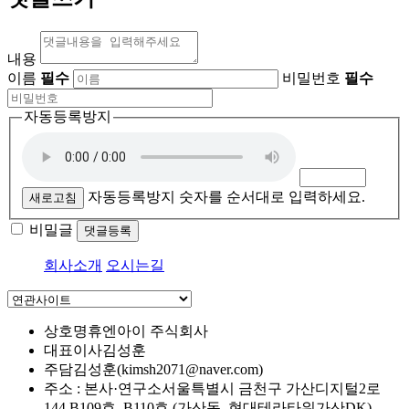
내용
이름
필수
비밀번호
필수
자동등록방지
자동등록방지 숫자를 순서대로 입력하세요.
새로고침
비밀글
댓글등록
회사소개
오시는길
상호명
휴엔아이 주식회사
대표이사
김성훈
주담
김성훈(kimsh2071@naver.com)
주소 : 본사·연구소
서울특별시 금천구 가산디지털2로
144 B109호, B110호 (가산동, 현대테라타워가산DK)