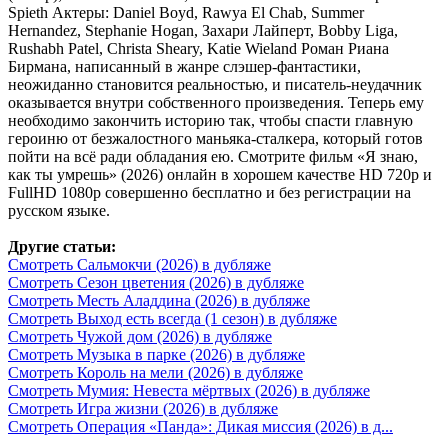
Spieth Актеры: Daniel Boyd, Rawya El Chab, Summer
Hernandez, Stephanie Hogan, Захари Лайперт, Bobby Liga,
Rushabh Patel, Christa Sheary, Katie Wieland Роман Риана
Бирмана, написанный в жанре слэшер-фантастики,
неожиданно становится реальностью, и писатель-неудачник
оказывается внутри собственного произведения. Теперь ему
необходимо закончить историю так, чтобы спасти главную
героиню от безжалостного маньяка-сталкера, который готов
пойти на всё ради обладания ею. Смотрите фильм «Я знаю,
как ты умрешь» (2026) онлайн в хорошем качестве HD 720p и
FullHD 1080p совершенно бесплатно и без регистрации на
русском языке.
Другие статьи:
Смотреть Сальмокчи (2026) в дубляже
Смотреть Сезон цветения (2026) в дубляже
Смотреть Месть Аладдина (2026) в дубляже
Смотреть Выход есть всегда (1 сезон) в дубляже
Смотреть Чужой дом (2026) в дубляже
Смотреть Музыка в парке (2026) в дубляже
Смотреть Король на мели (2026) в дубляже
Смотреть Мумия: Невеста мёртвых (2026) в дубляже
Смотреть Игра жизни (2026) в дубляже
Смотреть Операция «Панда»: Дикая миссия (2026) в д...
.