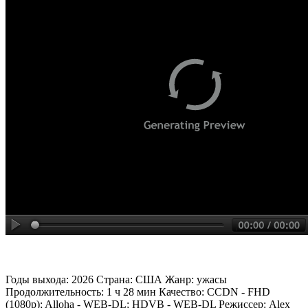
Годы выхода: 2026 Страна: США Жанр: ужасы
Продолжительность: 1 ч 28 мин Качество: CCDN - FHD
(1080p); Alloha - WEB-DL; HDVB - WEB-DL Режиссер: Alex