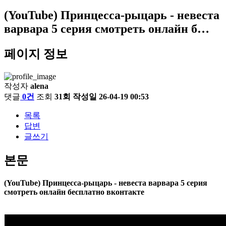
(YouTube) Принцесса-рыцарь - невеста
варвара 5 серия смотреть онлайн б…
페이지 정보
작성자
alena
댓글
0건
조회
31회
작성일
26-04-19 00:53
목록
답변
글쓰기
본문
(YouTube) Принцесса-рыцарь - невеста варвара 5 серия
смотреть онлайн бесплатно вконтакте