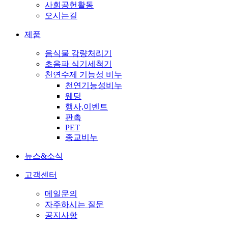
사회공헌활동
오시는길
제품
음식물 감량처리기
초음파 식기세척기
천연수제 기능성 비누
천연기능성비누
웨딩
행사,이벤트
판촉
PET
종교비누
뉴스&소식
고객센터
메일문의
자주하시는 질문
공지사항