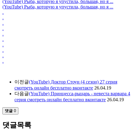
(YouTube) Рыба, которую я упустила, большая, но я ...
(YouTube) Рыба, которую я упустила, большая, но я ...
.
.
.
.
.
.
.
.
.
.
이전글
(YouTube) Доктор Стоун (4 сезон) 27 серия
смотреть онлайн бесплатно вконтакте
26.04.19
다음글
(YouTube) Принцесса-рыцарь - невеста варвара 4
серия смотреть онлайн бесплатно вконтакте
26.04.19
댓글
0
댓글목록