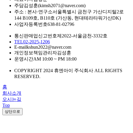
주담
김성훈(kimsh2071@naver.com)
주소 : 본사·연구소
서울특별시 금천구 가산디지털2로
144 B109호, B110호 (가산동, 현대테라타워가산DK)
사업자등록번호
638-81-02796
통신판매업신고번호
제2022-서울금천-3332호
TEL
02-2025-1206
E-mail
kshun2022@naver.com
개인정보책임관리자
김성훈
운영시간
AM 10:00 ~ PM 18:00
COPYRIGHT 2024 휴엔아이 주식회사 ALL RIGHTS
RESERVED.
홈
회사소개
오시는길
Top
상단으로