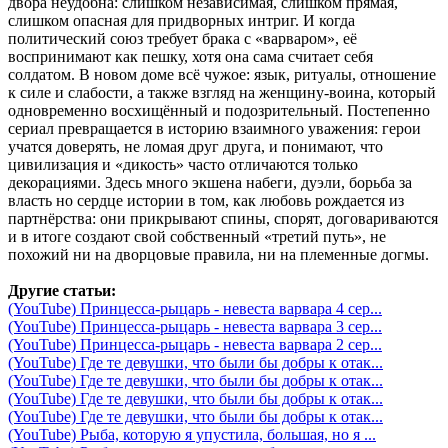
двора неудобна: слишком независимая, слишком прямая,
слишком опасная для придворных интриг. И когда
политический союз требует брака с «варваром», её
воспринимают как пешку, хотя она сама считает себя
солдатом. В новом доме всё чужое: язык, ритуалы, отношение
к силе и слабости, а также взгляд на женщину-воина, который
одновременно восхищённый и подозрительный. Постепенно
сериал превращается в историю взаимного уважения: герои
учатся доверять, не ломая друг друга, и понимают, что
цивилизация и «дикость» часто отличаются только
декорациями. Здесь много экшена набеги, дуэли, борьба за
власть но сердце истории в том, как любовь рождается из
партнёрства: они прикрывают спины, спорят, договариваются
и в итоге создают свой собственный «третий путь», не
похожий ни на дворцовые правила, ни на племенные догмы.
Другие статьи:
(YouTube) Принцесса-рыцарь - невеста варвара 4 сер...
(YouTube) Принцесса-рыцарь - невеста варвара 3 сер...
(YouTube) Принцесса-рыцарь - невеста варвара 2 сер...
(YouTube) Где те девушки, что были бы добры к отак...
(YouTube) Где те девушки, что были бы добры к отак...
(YouTube) Где те девушки, что были бы добры к отак...
(YouTube) Где те девушки, что были бы добры к отак...
(YouTube) Рыба, которую я упустила, большая, но я ...