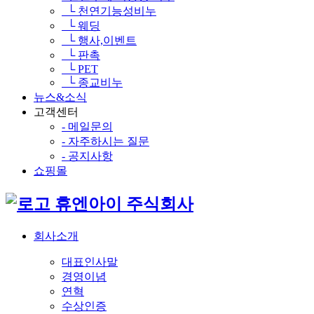
└ 천연기능성비누
└ 웨딩
└ 행사,이벤트
└ 판촉
└ PET
└ 종교비누
뉴스&소식
고객센터
- 메일문의
- 자주하시는 질문
- 공지사항
쇼핑몰
휴엔아이 주식회사
회사소개
대표인사말
경영이념
연혁
수상인증