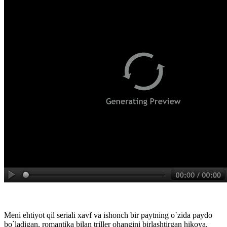
Meni ehtiyot qil seriali xavf va ishonch bir paytning o`zida paydo
bo`ladigan, romantika bilan triller ohangini birlashtirgan hikoya.