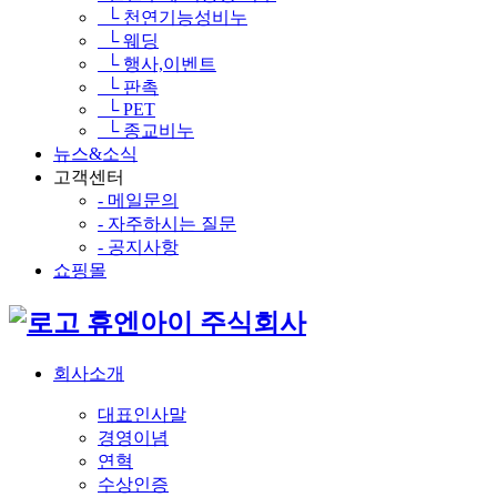
└ 천연기능성비누
└ 웨딩
└ 행사,이벤트
└ 판촉
└ PET
└ 종교비누
뉴스&소식
고객센터
- 메일문의
- 자주하시는 질문
- 공지사항
쇼핑몰
휴엔아이 주식회사
회사소개
대표인사말
경영이념
연혁
수상인증