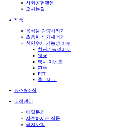
사회공헌활동
오시는길
제품
음식물 감량처리기
초음파 식기세척기
천연수제 기능성 비누
천연기능성비누
웨딩
행사,이벤트
판촉
PET
종교비누
뉴스&소식
고객센터
메일문의
자주하시는 질문
공지사항