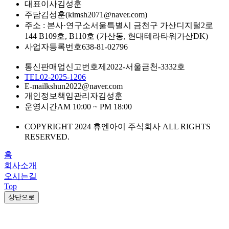
대표이사
김성훈
주담
김성훈(kimsh2071@naver.com)
주소 : 본사·연구소
서울특별시 금천구 가산디지털2로
144 B109호, B110호 (가산동, 현대테라타워가산DK)
사업자등록번호
638-81-02796
통신판매업신고번호
제2022-서울금천-3332호
TEL
02-2025-1206
E-mail
kshun2022@naver.com
개인정보책임관리자
김성훈
운영시간
AM 10:00 ~ PM 18:00
COPYRIGHT 2024 휴엔아이 주식회사 ALL RIGHTS
RESERVED.
홈
회사소개
오시는길
Top
상단으로