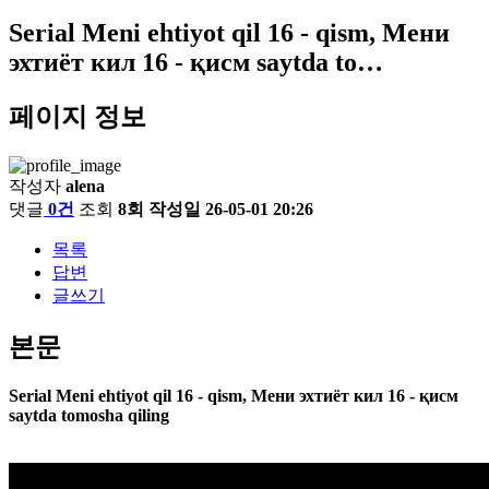
Serial Meni ehtiyot qil 16 - qism, Мени
эхтиёт кил 16 - қисм saytda to…
페이지 정보
작성자
alena
댓글
0건
조회
8회
작성일
26-05-01 20:26
목록
답변
글쓰기
본문
Serial Meni ehtiyot qil 16 - qism, Мени эхтиёт кил 16 - қисм
saytda tomosha qiling