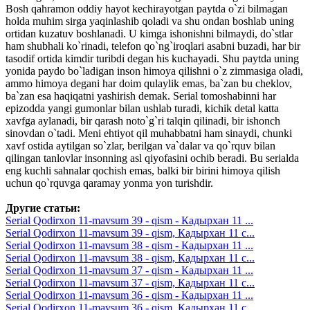
Bosh qahramon oddiy hayot kechirayotgan paytda o`zi bilmagan
holda muhim sirga yaqinlashib qoladi va shu ondan boshlab uning
ortidan kuzatuv boshlanadi. U kimga ishonishni bilmaydi, do`stlar
ham shubhali ko`rinadi, telefon qo`ng`iroqlari asabni buzadi, har bir
tasodif ortida kimdir turibdi degan his kuchayadi. Shu paytda uning
yonida paydo bo`ladigan inson himoya qilishni o`z zimmasiga oladi,
ammo himoya degani har doim qulaylik emas, ba`zan bu cheklov,
ba`zan esa haqiqatni yashirish demak. Serial tomoshabinni har
epizodda yangi gumonlar bilan ushlab turadi, kichik detal katta
xavfga aylanadi, bir qarash noto`g`ri talqin qilinadi, bir ishonch
sinovdan o`tadi. Meni ehtiyot qil muhabbatni ham sinaydi, chunki
xavf ostida aytilgan so`zlar, berilgan va`dalar va qo`rquv bilan
qilingan tanlovlar insonning asl qiyofasini ochib beradi. Bu serialda
eng kuchli sahnalar qochish emas, balki bir birini himoya qilish
uchun qo`rquvga qaramay yonma yon turishdir.
Другие статьи:
Serial Qodirxon 11-mavsum 39 - qism - Кадырхан 11 ...
Serial Qodirxon 11-mavsum 39 - qism, Кадырхан 11 с...
Serial Qodirxon 11-mavsum 38 - qism - Кадырхан 11 ...
Serial Qodirxon 11-mavsum 38 - qism, Кадырхан 11 с...
Serial Qodirxon 11-mavsum 37 - qism - Кадырхан 11 ...
Serial Qodirxon 11-mavsum 37 - qism, Кадырхан 11 с...
Serial Qodirxon 11-mavsum 36 - qism - Кадырхан 11 ...
Serial Qodirxon 11-mavsum 36 - qism, Кадырхан 11 с...