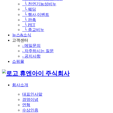
└ 천연기능성비누
└ 웨딩
└ 행사,이벤트
└ 판촉
└ PET
└ 종교비누
뉴스&소식
고객센터
- 메일문의
- 자주하시는 질문
- 공지사항
쇼핑몰
휴엔아이 주식회사
회사소개
대표인사말
경영이념
연혁
수상인증