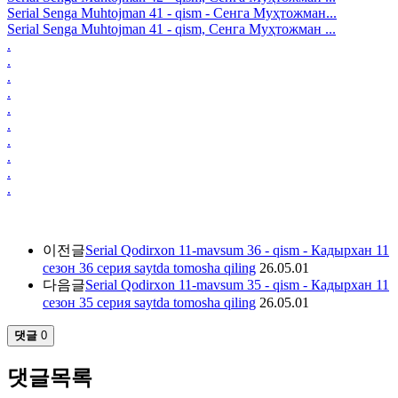
Serial Senga Muhtojman 41 - qism - Сенга Муҳтожман...
Serial Senga Muhtojman 41 - qism, Сенга Муҳтожман ...
.
.
.
.
.
.
.
.
.
.
이전글
Serial Qodirxon 11-mavsum 36 - qism - Кадырхан 11
сезон 36 серия saytda tomosha qiling
26.05.01
다음글
Serial Qodirxon 11-mavsum 35 - qism - Кадырхан 11
сезон 35 серия saytda tomosha qiling
26.05.01
댓글
0
댓글목록