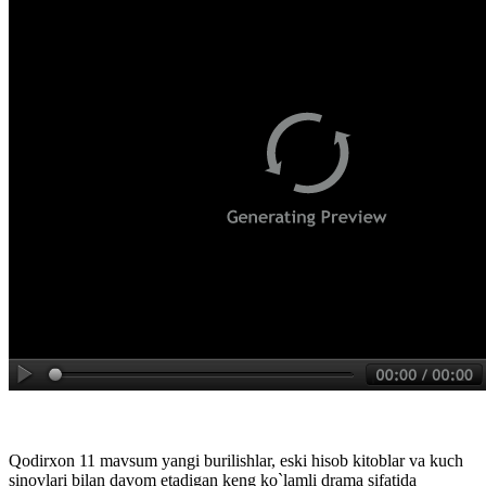
Qodirxon 11 mavsum yangi burilishlar, eski hisob kitoblar va kuch
sinovlari bilan davom etadigan keng ko`lamli drama sifatida