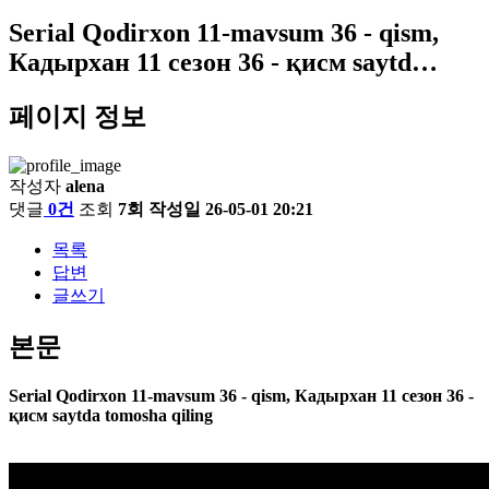
Serial Qodirxon 11-mavsum 36 - qism,
Кадырхан 11 сезон 36 - қисм saytd…
페이지 정보
작성자
alena
댓글
0건
조회
7회
작성일
26-05-01 20:21
목록
답변
글쓰기
본문
Serial Qodirxon 11-mavsum 36 - qism, Кадырхан 11 сезон 36 -
қисм saytda tomosha qiling