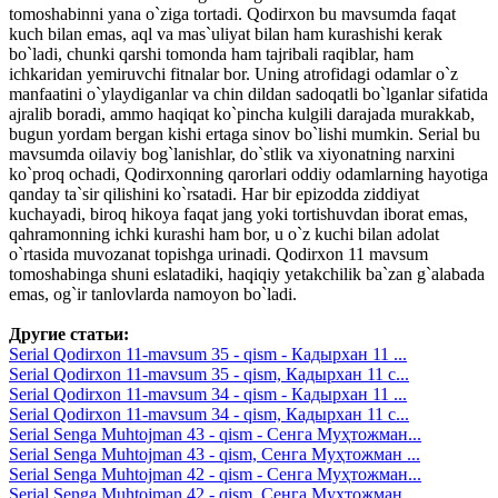
tomoshabinni yana o`ziga tortadi. Qodirxon bu mavsumda faqat
kuch bilan emas, aql va mas`uliyat bilan ham kurashishi kerak
bo`ladi, chunki qarshi tomonda ham tajribali raqiblar, ham
ichkaridan yemiruvchi fitnalar bor. Uning atrofidagi odamlar o`z
manfaatini o`ylaydiganlar va chin dildan sadoqatli bo`lganlar sifatida
ajralib boradi, ammo haqiqat ko`pincha kulgili darajada murakkab,
bugun yordam bergan kishi ertaga sinov bo`lishi mumkin. Serial bu
mavsumda oilaviy bog`lanishlar, do`stlik va xiyonatning narxini
ko`proq ochadi, Qodirxonning qarorlari oddiy odamlarning hayotiga
qanday ta`sir qilishini ko`rsatadi. Har bir epizodda ziddiyat
kuchayadi, biroq hikoya faqat jang yoki tortishuvdan iborat emas,
qahramonning ichki kurashi ham bor, u o`z kuchi bilan adolat
o`rtasida muvozanat topishga urinadi. Qodirxon 11 mavsum
tomoshabinga shuni eslatadiki, haqiqiy yetakchilik ba`zan g`alabada
emas, og`ir tanlovlarda namoyon bo`ladi.
Другие статьи:
Serial Qodirxon 11-mavsum 35 - qism - Кадырхан 11 ...
Serial Qodirxon 11-mavsum 35 - qism, Кадырхан 11 с...
Serial Qodirxon 11-mavsum 34 - qism - Кадырхан 11 ...
Serial Qodirxon 11-mavsum 34 - qism, Кадырхан 11 с...
Serial Senga Muhtojman 43 - qism - Сенга Муҳтожман...
Serial Senga Muhtojman 43 - qism, Сенга Муҳтожман ...
Serial Senga Muhtojman 42 - qism - Сенга Муҳтожман...
Serial Senga Muhtojman 42 - qism, Сенга Муҳтожман ...