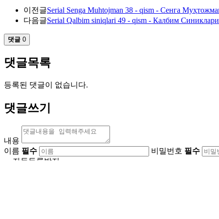
이전글
Serial Senga Muhtojman 38 - qism - Сенга Муҳтожман
다음글
Serial Qalbim siniqlari 49 - qism - Калбим Синиклари
댓글
0
댓글목록
등록된 댓글이 없습니다.
댓글쓰기
내용
이름
필수
비밀번호
필수
자동등록방지
자동등록방지 숫자를 순
숫자음성듣기
새로고침
비밀글
댓글등록
회사소개
오시는길