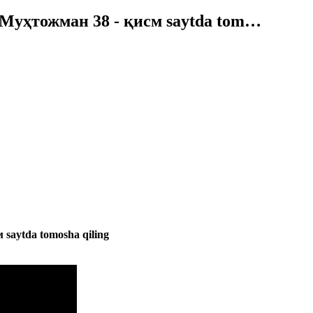
а Муҳтожман 38 - қисм saytda tom…
 saytda tomosha qiling