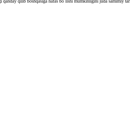
igi qanday qilib boshqasiga nafas bo`lishi mumkinligini juda samimiy tar