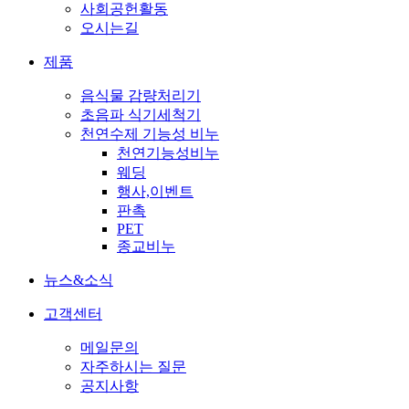
사회공헌활동
오시는길
제품
음식물 감량처리기
초음파 식기세척기
천연수제 기능성 비누
천연기능성비누
웨딩
행사,이벤트
판촉
PET
종교비누
뉴스&소식
고객센터
메일문의
자주하시는 질문
공지사항