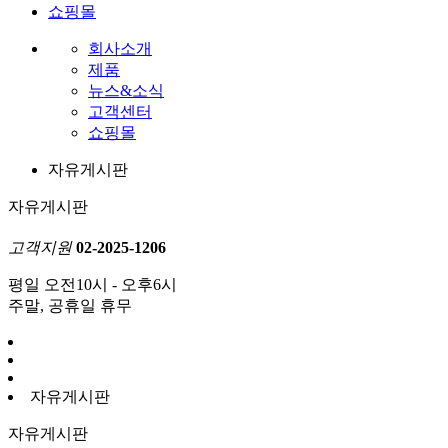
쇼핑몰
회사소개
제품
뉴스&소식
고객센터
쇼핑몰
자유게시판
자유게시판
고객지원
02-2025-1206
평일 오전10시 - 오후6시
주말, 공휴일 휴무
자유게시판
자유게시판