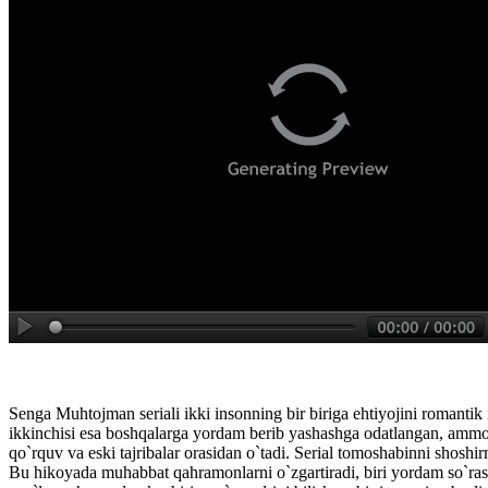
Senga Muhtojman seriali ikki insonning bir biriga ehtiyojini romantik 
ikkinchisi esa boshqalarga yordam berib yashashga odatlangan, ammo
qo`rquv va eski tajribalar orasidan o`tadi. Serial tomoshabinni shoshir
Bu hikoyada muhabbat qahramonlarni o`zgartiradi, biri yordam so`ras