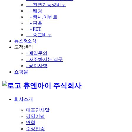
└ 천연기능성비누
└ 웨딩
└ 행사,이벤트
└ 판촉
└ PET
└ 종교비누
뉴스&소식
고객센터
- 메일문의
- 자주하시는 질문
- 공지사항
쇼핑몰
휴엔아이 주식회사
회사소개
대표인사말
경영이념
연혁
수상인증