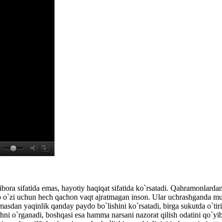
ibora sifatida emas, hayotiy haqiqat sifatida ko`rsatadi. Qahramonlarda
 o`zi uchun hech qachon vaqt ajratmagan inson. Ular uchrashganda mun
masdan yaqinlik qanday paydo bo`lishini ko`rsatadi, birga sukutda o`tiri
hni o`rganadi, boshqasi esa hamma narsani nazorat qilish odatini qo`y