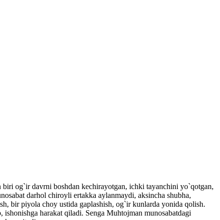
n biri og`ir davrni boshdan kechirayotgan, ichki tayanchini yo`qotgan,
osabat darhol chiroyli ertakka aylanmaydi, aksincha shubha,
sh, bir piyola choy ustida gaplashish, og`ir kunlarda yonida qolish.
ib, ishonishga harakat qiladi. Senga Muhtojman munosabatdagi