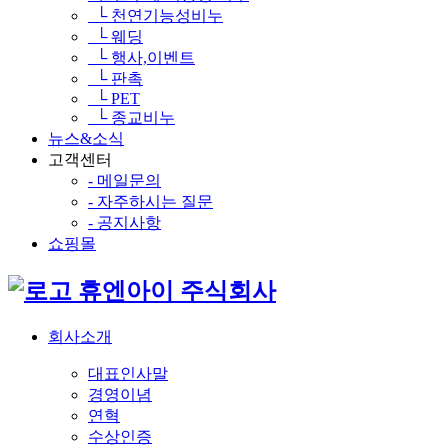
└ 천연기능성비누
└ 웨딩
└ 행사,이벤트
└ 판촉
└ PET
└ 종교비누
뉴스&소식
고객센터
- 메일문의
- 자주하시는 질문
- 공지사항
쇼핑몰
휴엔아이 주식회사
회사소개
대표인사말
경영이념
연혁
수상인증