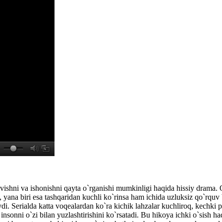
vishni va ishonishni qayta o`rganishi mumkinligi haqida hissiy drama. Q
ana biri esa tashqaridan kuchli ko`rinsa ham ichida uzluksiz qo`rquv b
ydi. Serialda katta voqealardan ko`ra kichik lahzalar kuchliroq, kechki 
 insonni o`zi bilan yuzlashtirishini ko`rsatadi. Bu hikoya ichki o`sish 