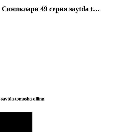
им Синиклари 49 серия saytda t…
 saytda tomosha qiling