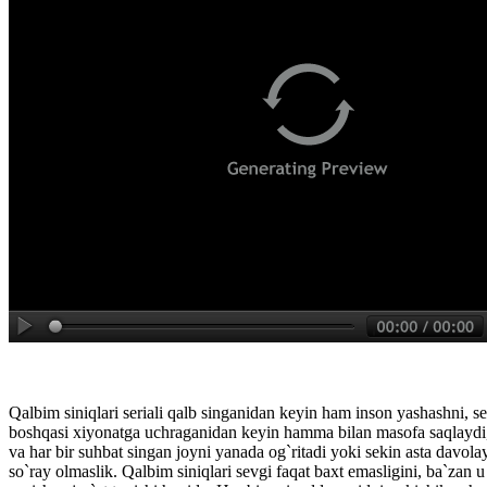
Qalbim siniqlari seriali qalb singanidan keyin ham inson yashashni, se
boshqasi xiyonatga uchraganidan keyin hamma bilan masofa saqlaydi, y
va har bir suhbat singan joyni yanada og`ritadi yoki sekin asta davola
so`ray olmaslik. Qalbim siniqlari sevgi faqat baxt emasligini, ba`zan u