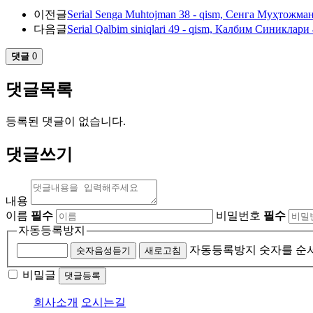
이전글
Serial Senga Muhtojman 38 - qism, Сенга Муҳтожман 
다음글
Serial Qalbim siniqlari 49 - qism, Калбим Синиклари 
댓글
0
댓글목록
등록된 댓글이 없습니다.
댓글쓰기
내용
이름
필수
비밀번호
필수
자동등록방지
자동등록방지 숫자를 순
숫자음성듣기
새로고침
비밀글
댓글등록
회사소개
오시는길