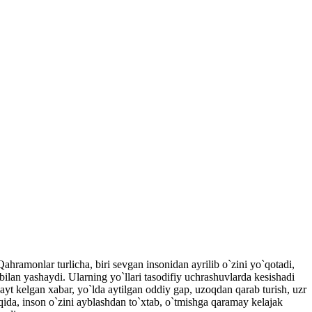
ahramonlar turlicha, biri sevgan insonidan ayrilib o`zini yo`qotadi,
ilan yashaydi. Ularning yo`llari tasodifiy uchrashuvlarda kesishadi
payt kelgan xabar, yo`lda aytilgan oddiy gap, uzoqdan qarab turish, uzr
haqida, inson o`zini ayblashdan to`xtab, o`tmishga qaramay kelajak