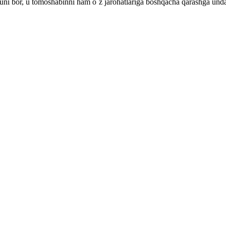
quni bor, u tomoshabinni ham o`z jarohatlariga boshqacha qarashga und