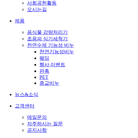
사회공헌활동
오시는길
제품
음식물 감량처리기
초음파 식기세척기
천연수제 기능성 비누
천연기능성비누
웨딩
행사,이벤트
판촉
PET
종교비누
뉴스&소식
고객센터
메일문의
자주하시는 질문
공지사항