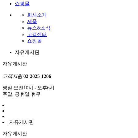
쇼핑몰
회사소개
제품
뉴스&소식
고객센터
쇼핑몰
자유게시판
자유게시판
고객지원
02-2025-1206
평일 오전10시 - 오후6시
주말, 공휴일 휴무
자유게시판
자유게시판