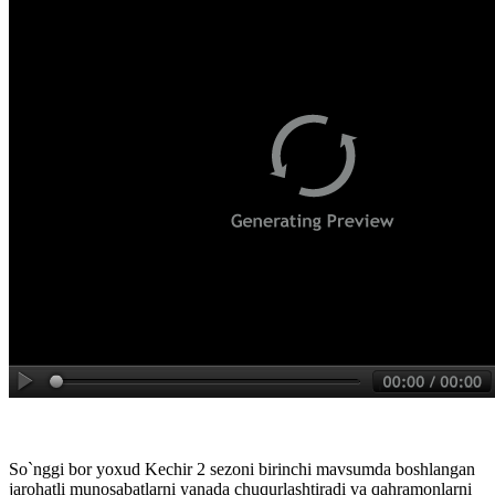
So`nggi bor yoxud Kechir 2 sezoni birinchi mavsumda boshlangan
jarohatli munosabatlarni yanada chuqurlashtiradi va qahramonlarni