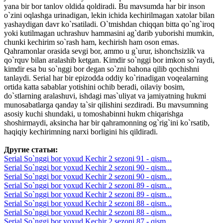
yana bir bor tanlov oldida qoldiradi. Bu mavsumda har bir inson
o`zini oqlashga urinadigan, lekin ichida kechirilmagan xatolar bilan
yashaydigan davr ko`rsatiladi. O`tmishdan chiqqan bitta qo`ng`iroq
yoki kutilmagan uchrashuv hammasini ag`darib yuborishi mumkin,
chunki kechirim so`rash ham, kechirish ham oson emas.
Qahramonlar orasida sevgi bor, ammo u g`urur, ishonchsizlik va
qo`rquv bilan aralashib ketgan. Kimdir so`nggi bor imkon so`raydi,
kimdir esa bu so`nggi bor degan so`zni bahona qilib qochishni
tanlaydi. Serial har bir epizodda oddiy ko`rinadigan voqealarning
ortida katta sabablar yotishini ochib beradi, oilaviy bosim,
do`stlarning aralashuvi, ishdagi mas`uliyat va jamiyatning hukmi
munosabatlarga qanday ta`sir qilishini sezdiradi. Bu mavsumning
asosiy kuchi shundaki, u tomoshabinni hukm chiqarishga
shoshirmaydi, aksincha har bir qahramonning og`rig`ini ko`rsatib,
haqiqiy kechirimning narxi borligini his qildiradi.
Другие статьи:
Serial So`nggi bor yoxud Kechir 2 sezoni 91 - qism...
Serial So`nggi bor yoxud Kechir 2 sezoni 90 - qism...
Serial So`nggi bor yoxud Kechir 2 sezoni 90 - qism...
Serial So`nggi bor yoxud Kechir 2 sezoni 89 - qism...
Serial So`nggi bor yoxud Kechir 2 sezoni 89 - qism...
Serial So`nggi bor yoxud Kechir 2 sezoni 88 - qism...
Serial So`nggi bor yoxud Kechir 2 sezoni 88 - qism...
Serial So`nggi bor yoxud Kechir 2 sezoni 87 - qism...