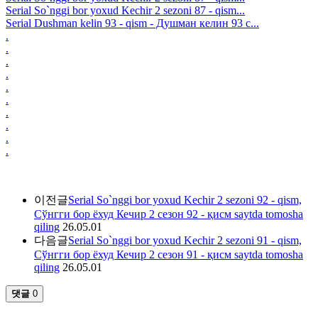
Serial So`nggi bor yoxud Kechir 2 sezoni 87 - qism...
Serial Dushman kelin 93 - qism - Душман келин 93 с...
.
.
.
.
.
.
.
.
.
.
이전글
Serial So`nggi bor yoxud Kechir 2 sezoni 92 - qism,
Сўнгги бор ёхуд Кечир 2 сезон 92 - қисм saytda tomosha
qiling
26.05.01
다음글
Serial So`nggi bor yoxud Kechir 2 sezoni 91 - qism,
Сўнгги бор ёхуд Кечир 2 сезон 91 - қисм saytda tomosha
qiling
26.05.01
댓글
0