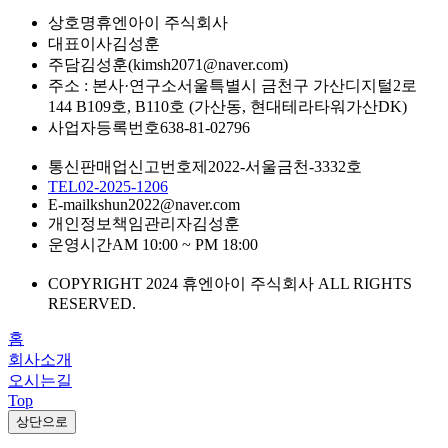
상호명
휴엔아이 주식회사
대표이사
김성훈
주담
김성훈(kimsh2071@naver.com)
주소 : 본사·연구소
서울특별시 금천구 가산디지털2로
144 B109호, B110호 (가산동, 현대테라타워가산DK)
사업자등록번호
638-81-02796
통신판매업신고번호
제2022-서울금천-3332호
TEL
02-2025-1206
E-mail
kshun2022@naver.com
개인정보책임관리자
김성훈
운영시간
AM 10:00 ~ PM 18:00
COPYRIGHT 2024 휴엔아이 주식회사 ALL RIGHTS
RESERVED.
홈
회사소개
오시는길
Top
상단으로