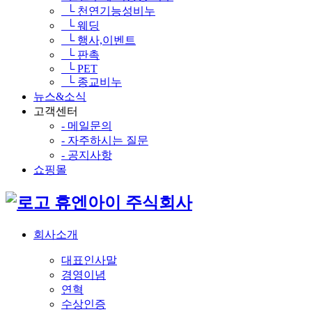
└ 천연기능성비누
└ 웨딩
└ 행사,이벤트
└ 판촉
└ PET
└ 종교비누
뉴스&소식
고객센터
- 메일문의
- 자주하시는 질문
- 공지사항
쇼핑몰
휴엔아이 주식회사
회사소개
대표인사말
경영이념
연혁
수상인증