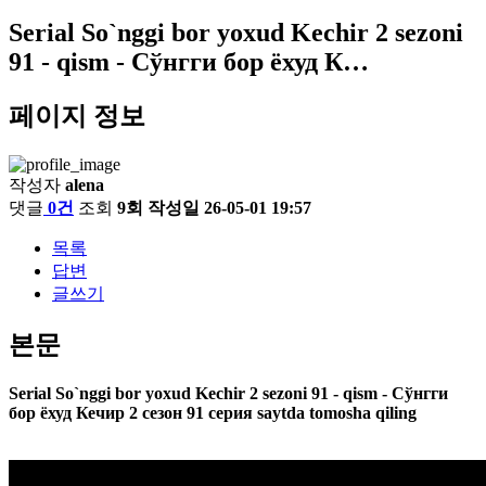
Serial So`nggi bor yoxud Kechir 2 sezoni
91 - qism - Сўнгги бор ёхуд К…
페이지 정보
작성자
alena
댓글
0건
조회
9회
작성일
26-05-01 19:57
목록
답변
글쓰기
본문
Serial So`nggi bor yoxud Kechir 2 sezoni 91 - qism - Сўнгги
бор ёхуд Кечир 2 сезон 91 серия saytda tomosha qiling