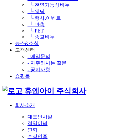
└ 천연기능성비누
└ 웨딩
└ 행사,이벤트
└ 판촉
└ PET
└ 종교비누
뉴스&소식
고객센터
- 메일문의
- 자주하시는 질문
- 공지사항
쇼핑몰
휴엔아이 주식회사
회사소개
대표인사말
경영이념
연혁
수상인증