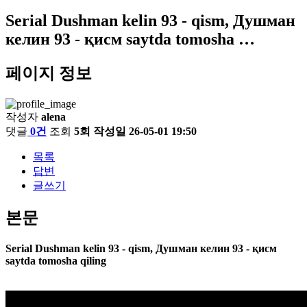
Serial Dushman kelin 93 - qism, Душман
келин 93 - қисм saytda tomosha …
페이지 정보
작성자
alena
댓글
0건
조회
5회
작성일
26-05-01 19:50
목록
답변
글쓰기
본문
Serial Dushman kelin 93 - qism, Душман келин 93 - қисм
saytda tomosha qiling