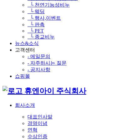
└ 천연기능성비누
└ 웨딩
└ 행사,이벤트
└ 판촉
└ PET
└ 종교비누
뉴스&소식
고객센터
- 메일문의
- 자주하시는 질문
- 공지사항
쇼핑몰
휴엔아이 주식회사
회사소개
대표인사말
경영이념
연혁
수상인증