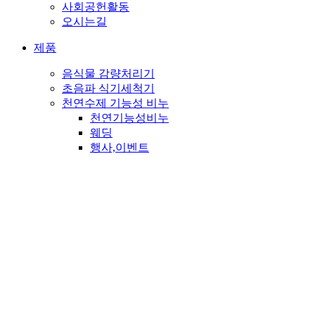
사회공헌활동
오시는길
제품
음식물 감량처리기
초음파 식기세척기
천연수제 기능성 비누
천연기능성비누
웨딩
행사,이벤트
판촉
PET
종교비누
뉴스&소식
고객센터
메일문의
자주하시는 질문
공지사항