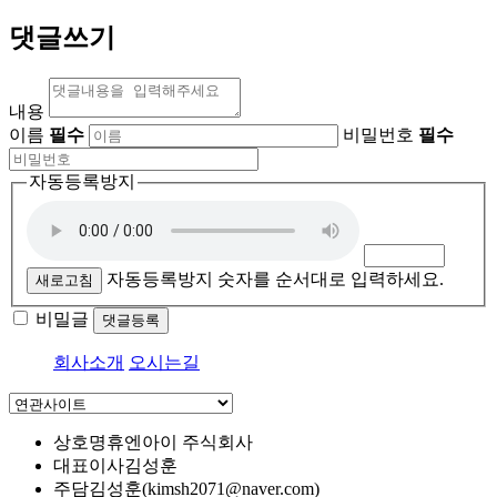
댓글쓰기
내용
이름
필수
비밀번호
필수
자동등록방지
자동등록방지 숫자를 순서대로 입력하세요.
새로고침
비밀글
댓글등록
회사소개
오시는길
상호명
휴엔아이 주식회사
대표이사
김성훈
주담
김성훈(kimsh2071@naver.com)