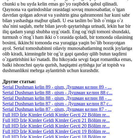
chunki u bu uyda kelin emas go`yo raqibdek qabul qilinadi.
Qaynona va qarindoshlar orasidagi sovuq munosabatlar, o`tgan
davrdan qolgan adovat va yashirin gina qahramonni har kuni sabr
bilan yashashga majbur qiladi. U esa taslim bo`lish o`rniga o`z
sha`nini saqlab, mehr bilan javob qaytarishga urinadi, lekin har bir
iliq qadam yangi shubha uyg`otadi. Eng og`riqli tomoni shundaki,
turmush o`rtog`i ham ikki o`t orasida qoladi, bir tomonda oilasining
bosimi, ikkinchi tomonda esa yuragiga yaqin bo`lib borayotgan
ayol. Serial tomoshabinni oilaviy munosabatlarning nozik joylariga
olib kiradi, kimningdir bir og`iz gapi qanday qilib butun taqdirni
o`zgartirishini ko`rsatadi. Bu hikoyada sevgi faqat romantika emas,
balki ishonchni qayta qurish, haqiqatni aytishga jur`at topish va
dushmanlikni mehrga aylantirish uchun kurashdir.
Другие статьи:
Serial Dushman kelin 89 - qism, Душман келин 89 - ...
Serial Dushman kelin 88 - qism - Душман келин 88 с...
Serial Dushman kelin 88 - qism, Душман келин 88 - ...
Serial Dushman kelin 87 - qism - Душман келин 87 с...
Serial Dushman kelin 87 - qism, Душман келин 87 - ...
Full HD İzle Kimler Geldi Kimler Geçti 22 Bölüm re...
Full HD İzle Kimler Geldi Kimler Geçti 21 Bölüm re...
Full HD İzle Kimler Geldi Kimler Geçti 20 Bölüm re...
Full HD İzle Kimler Geldi Kimler Geçti 19 Bölüm re...
Full HD İzle Kimler Geldi Kimler Geçti 18 Bölüm re...