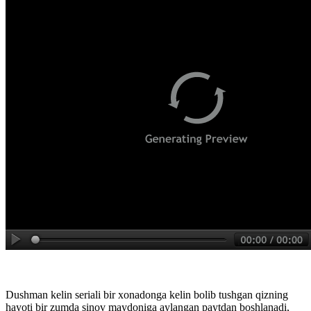
Dushman kelin seriali bir xonadonga kelin bolib tushgan qizning
hayoti bir zumda sinov maydoniga aylangan paytdan boshlanadi,