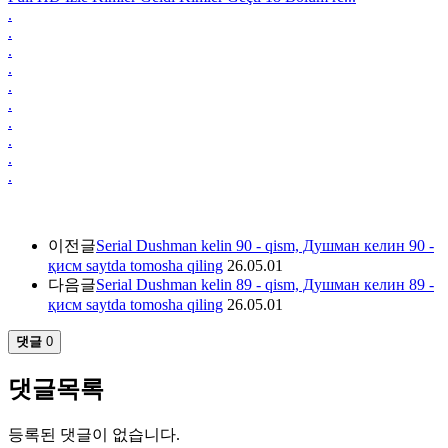
.
.
.
.
.
.
.
.
.
.
이전글
Serial Dushman kelin 90 - qism, Душман келин 90 -
қисм saytda tomosha qiling
26.05.01
다음글
Serial Dushman kelin 89 - qism, Душман келин 89 -
қисм saytda tomosha qiling
26.05.01
댓글
0
댓글목록
등록된 댓글이 없습니다.