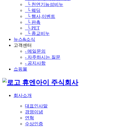
└ 천연기능성비누
└ 웨딩
└ 행사,이벤트
└ 판촉
└ PET
└ 종교비누
뉴스&소식
고객센터
- 메일문의
- 자주하시는 질문
- 공지사항
쇼핑몰
휴엔아이 주식회사
회사소개
대표인사말
경영이념
연혁
수상인증