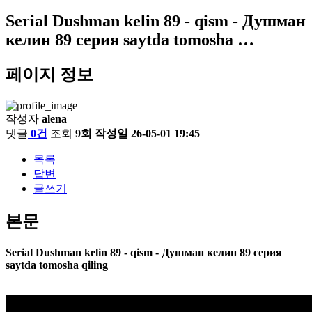
Serial Dushman kelin 89 - qism - Душман
келин 89 серия saytda tomosha …
페이지 정보
작성자
alena
댓글
0건
조회
9회
작성일
26-05-01 19:45
목록
답변
글쓰기
본문
Serial Dushman kelin 89 - qism - Душман келин 89 серия
saytda tomosha qiling