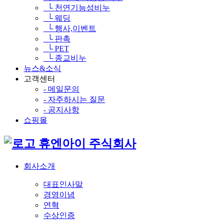
└ 천연기능성비누
└ 웨딩
└ 행사,이벤트
└ 판촉
└ PET
└ 종교비누
뉴스&소식
고객센터
- 메일문의
- 자주하시는 질문
- 공지사항
쇼핑몰
휴엔아이 주식회사
회사소개
대표인사말
경영이념
연혁
수상인증