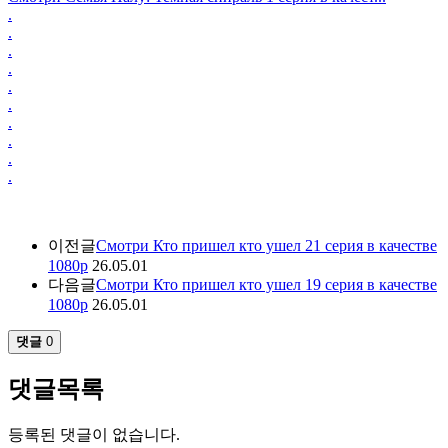
.
.
.
.
.
.
.
.
.
.
이전글
Смотри Кто пришел кто ушел 21 серия в качестве
1080p
26.05.01
다음글
Смотри Кто пришел кто ушел 19 серия в качестве
1080p
26.05.01
댓글
0
댓글목록
등록된 댓글이 없습니다.