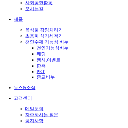
사회공헌활동
오시는길
제품
음식물 감량처리기
초음파 식기세척기
천연수제 기능성 비누
천연기능성비누
웨딩
행사,이벤트
판촉
PET
종교비누
뉴스&소식
고객센터
메일문의
자주하시는 질문
공지사항