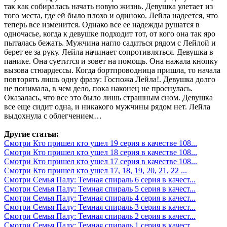
так как собиралась начать новую жизнь. Девушка улетает из
того места, где ей было плохо и одиноко. Лейла надеется, что
теперь все изменится. Однако все ее надежды рушатся в
одночасье, когда к девушке подходит тот, от кого она так яро
пыталась бежать. Мужчина нагло садиться рядом с Лейлой и
берет ее за руку. Лейла начинает сопротивляться. Девушка в
панике. Она суетится и зовет на помощь. Она нажала кнопку
вызова стюардессы. Когда бортпроводница пришла, то начала
повторять лишь одну фразу: Госпожа Лейла!. Девушка долго
не понимала, в чем дело, пока наконец не проснулась.
Оказалась, что все это было лишь страшным сном. Девушка
все еще сидит одна, и никакого мужчины рядом нет. Лейла
выдохнула с облегчением…
Другие статьи:
Смотри Кто пришел кто ушел 19 серия в качестве 108...
Смотри Кто пришел кто ушел 18 серия в качестве 108...
Смотри Кто пришел кто ушел 17 серия в качестве 108...
Смотри Кто пришел кто ушел 17, 18, 19, 20, 21, 22 ...
Смотри Семья Палу: Темная спираль 6 серия в качест...
Смотри Семья Палу: Темная спираль 5 серия в качест...
Смотри Семья Палу: Темная спираль 4 серия в качест...
Смотри Семья Палу: Темная спираль 3 серия в качест...
Смотри Семья Палу: Темная спираль 2 серия в качест...
Смотри Семья Палу: Темная спираль 1 серия в качест...