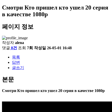
Смотри Кто пришел кто ушел 20 серия
в качестве 1080p
페이지 정보
작성자
alena
댓글
0건
조회
7회
작성일
26-05-01 16:48
목록
답변
글쓰기
본문
Смотри Кто пришел кто ушел 20 серия в качестве 1080p