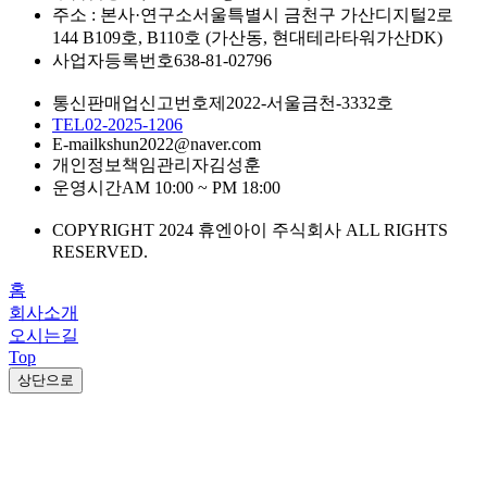
주소 : 본사·연구소
서울특별시 금천구 가산디지털2로
144 B109호, B110호 (가산동, 현대테라타워가산DK)
사업자등록번호
638-81-02796
통신판매업신고번호
제2022-서울금천-3332호
TEL
02-2025-1206
E-mail
kshun2022@naver.com
개인정보책임관리자
김성훈
운영시간
AM 10:00 ~ PM 18:00
COPYRIGHT 2024 휴엔아이 주식회사 ALL RIGHTS
RESERVED.
홈
회사소개
오시는길
Top
상단으로