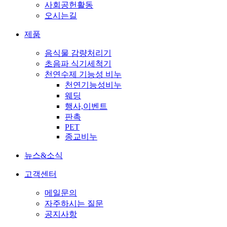
사회공헌활동
오시는길
제품
음식물 감량처리기
초음파 식기세척기
천연수제 기능성 비누
천연기능성비누
웨딩
행사,이벤트
판촉
PET
종교비누
뉴스&소식
고객센터
메일문의
자주하시는 질문
공지사항