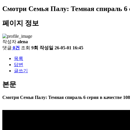
Смотри Семья Палу: Темная спираль 6 с
페이지 정보
작성자
alena
댓글
0건
조회
9회
작성일
26-05-01 16:45
목록
답변
글쓰기
본문
Смотри Семья Палу: Темная спираль 6 серия в качестве 10