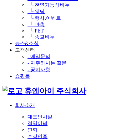
└ 천연기능성비누
└ 웨딩
└ 행사,이벤트
└ 판촉
└ PET
└ 종교비누
뉴스&소식
고객센터
- 메일문의
- 자주하시는 질문
- 공지사항
쇼핑몰
휴엔아이 주식회사
회사소개
대표인사말
경영이념
연혁
수상인증