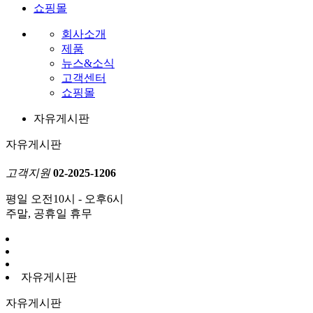
쇼핑몰
회사소개
제품
뉴스&소식
고객센터
쇼핑몰
자유게시판
자유게시판
고객지원
02-2025-1206
평일 오전10시 - 오후6시
주말, 공휴일 휴무
자유게시판
자유게시판