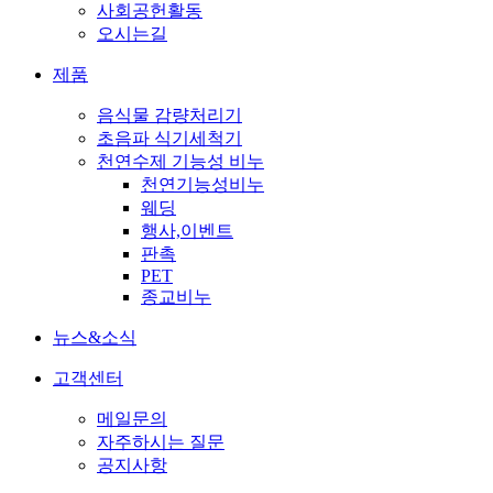
사회공헌활동
오시는길
제품
음식물 감량처리기
초음파 식기세척기
천연수제 기능성 비누
천연기능성비누
웨딩
행사,이벤트
판촉
PET
종교비누
뉴스&소식
고객센터
메일문의
자주하시는 질문
공지사항