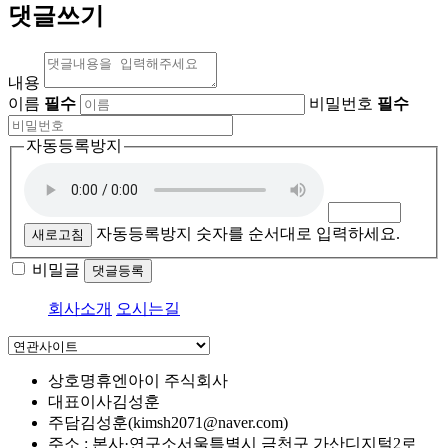
댓글쓰기
내용
이름
필수
비밀번호
필수
자동등록방지
자동등록방지 숫자를 순서대로 입력하세요.
새로고침
비밀글
댓글등록
회사소개
오시는길
상호명
휴엔아이 주식회사
대표이사
김성훈
주담
김성훈(kimsh2071@naver.com)
주소 : 본사·연구소
서울특별시 금천구 가산디지털2로