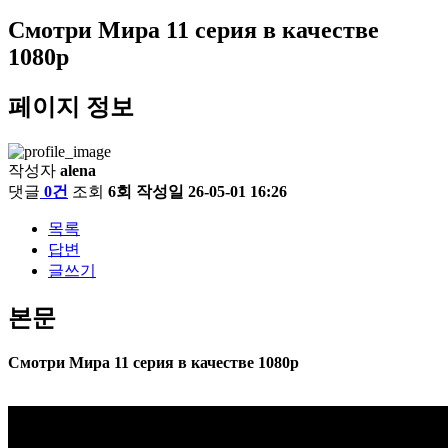
Смотри Мира 11 серия в качестве
1080p
페이지 정보
작성자
alena
댓글
0건
조회
6회
작성일
26-05-01 16:26
목록
답변
글쓰기
본문
Смотри Мира 11 серия в качестве 1080p