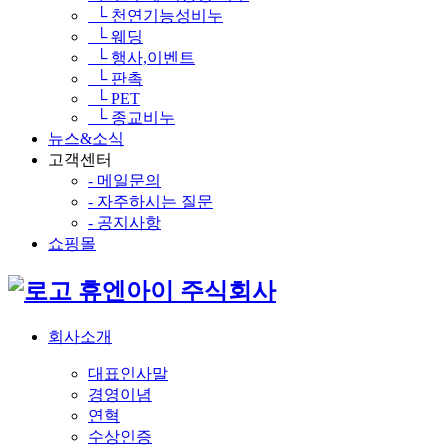
└ 천연기능성비누
└ 웨딩
└ 행사,이벤트
└ 판촉
└ PET
└ 종교비누
뉴스&소식
고객센터
- 메일문의
- 자주하시는 질문
- 공지사항
쇼핑몰
휴엔아이 주식회사
회사소개
대표인사말
경영이념
연혁
수상인증