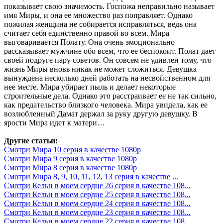
показывает свою значимость. Госпожа неправильно называет
имя Миры, и она ее множество раз поправляет. Однако
пожилая женщина не собирается исправляться, ведь она
считает себя единственно правой во всем. Мира
выговаривается Полату. Она очень эмоционально
рассказывает мужчине обо всем, что ее беспокоит. Полат дает
своей подруге пару советов. Он совсем не удивлен тому, что
жизнь Миры вновь никак не может сложиться. Девушка
вынуждена несколько дней работать на несвойственном для
нее месте. Мира убирает пыль и делает некоторые
строительные дела. Однако это расстраивает ее не так сильно,
как предательство близкого человека. Мира увидела, как ее
возлюбленный Дамат держал за руку другую девушку. В
ярости Мира идет к матери…
Другие статьи:
Смотри Мира 10 серия в качестве 1080p
Смотри Мира 9 серия в качестве 1080p
Смотри Мира 8 серия в качестве 1080p
Смотри Мира 8, 9, 10, 11, 12, 13 серия в качестве ...
Смотри Кельн в моем сердце 26 серия в качестве 108...
Смотри Кельн в моем сердце 25 серия в качестве 108...
Смотри Кельн в моем сердце 24 серия в качестве 108...
Смотри Кельн в моем сердце 23 серия в качестве 108...
Смотри Кельн в моем сердце 22 серия в качестве 108...