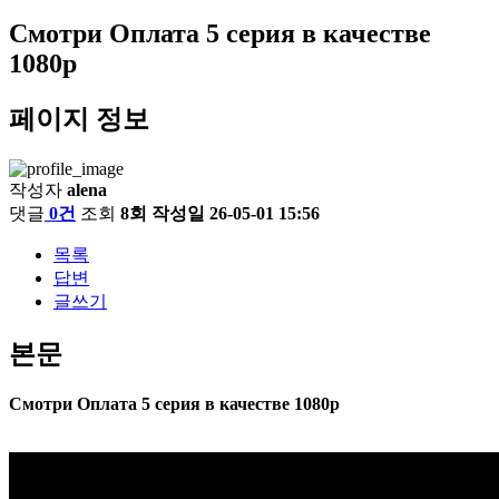
Смотри Оплата 5 серия в качестве
1080p
페이지 정보
작성자
alena
댓글
0건
조회
8회
작성일
26-05-01 15:56
목록
답변
글쓰기
본문
Смотри Оплата 5 серия в качестве 1080p