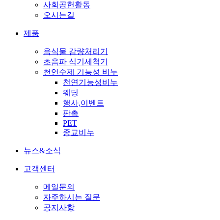
사회공헌활동
오시는길
제품
음식물 감량처리기
초음파 식기세척기
천연수제 기능성 비누
천연기능성비누
웨딩
행사,이벤트
판촉
PET
종교비누
뉴스&소식
고객센터
메일문의
자주하시는 질문
공지사항