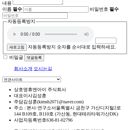
내용
이름
필수
비밀번호
필수
자동등록방지
자동등록방지 숫자를 순서대로 입력하세요.
새로고침
비밀글
댓글등록
회사소개
오시는길
상호명
휴엔아이 주식회사
대표이사
김성훈
주담
김성훈(kimsh2071@naver.com)
주소 : 본사·연구소
서울특별시 금천구 가산디지털2로
144 B109호, B110호 (가산동, 현대테라타워가산DK)
사업자등록번호
638-81-02796