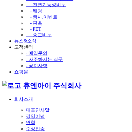
└ 천연기능성비누
└ 웨딩
└ 행사,이벤트
└ 판촉
└ PET
└ 종교비누
뉴스&소식
고객센터
- 메일문의
- 자주하시는 질문
- 공지사항
쇼핑몰
휴엔아이 주식회사
회사소개
대표인사말
경영이념
연혁
수상인증