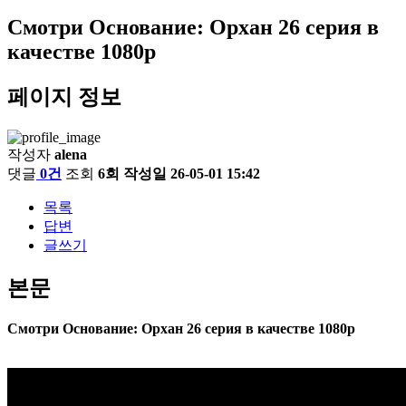
Смотри Основание: Орхан 26 серия в
качестве 1080p
페이지 정보
작성자
alena
댓글
0건
조회
6회
작성일
26-05-01 15:42
목록
답변
글쓰기
본문
Смотри Основание: Орхан 26 серия в качестве 1080p