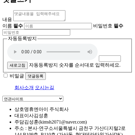
내용
이름
필수
비밀번호
필수
자동등록방지
자동등록방지 숫자를 순서대로 입력하세요.
새로고침
비밀글
댓글등록
회사소개
오시는길
상호명
휴엔아이 주식회사
대표이사
김성훈
주담
김성훈(kimsh2071@naver.com)
주소 : 본사·연구소
서울특별시 금천구 가산디지털2로
144 B109호, B110호 (가산동, 현대테라타워가산DK)