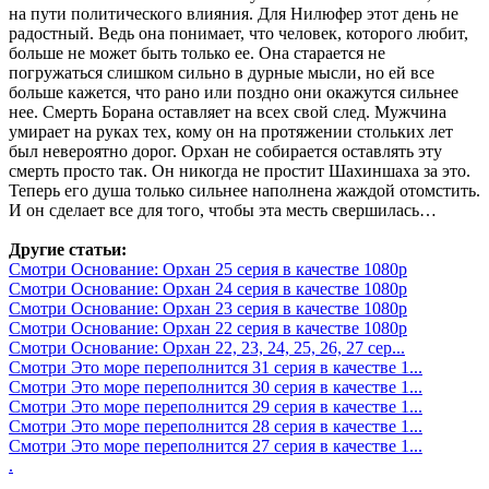
на пути политического влияния. Для Нилюфер этот день не
радостный. Ведь она понимает, что человек, которого любит,
больше не может быть только ее. Она старается не
погружаться слишком сильно в дурные мысли, но ей все
больше кажется, что рано или поздно они окажутся сильнее
нее. Смерть Борана оставляет на всех свой след. Мужчина
умирает на руках тех, кому он на протяжении стольких лет
был невероятно дорог. Орхан не собирается оставлять эту
смерть просто так. Он никогда не простит Шахиншаха за это.
Теперь его душа только сильнее наполнена жаждой отомстить.
И он сделает все для того, чтобы эта месть свершилась…
Другие статьи:
Смотри Основание: Орхан 25 серия в качестве 1080p
Смотри Основание: Орхан 24 серия в качестве 1080p
Смотри Основание: Орхан 23 серия в качестве 1080p
Смотри Основание: Орхан 22 серия в качестве 1080p
Смотри Основание: Орхан 22, 23, 24, 25, 26, 27 сер...
Смотри Это море переполнится 31 серия в качестве 1...
Смотри Это море переполнится 30 серия в качестве 1...
Смотри Это море переполнится 29 серия в качестве 1...
Смотри Это море переполнится 28 серия в качестве 1...
Смотри Это море переполнится 27 серия в качестве 1...
.
.