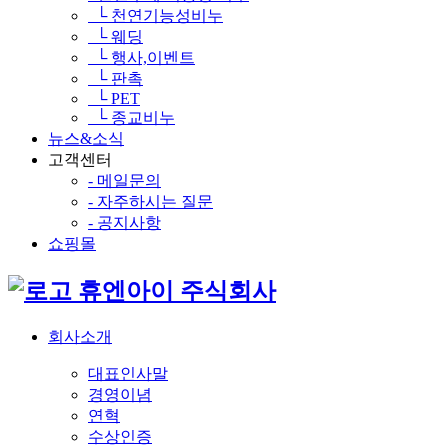
└ 천연기능성비누
└ 웨딩
└ 행사,이벤트
└ 판촉
└ PET
└ 종교비누
뉴스&소식
고객센터
- 메일문의
- 자주하시는 질문
- 공지사항
쇼핑몰
휴엔아이 주식회사
회사소개
대표인사말
경영이념
연혁
수상인증