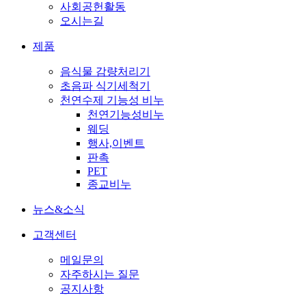
사회공헌활동
오시는길
제품
음식물 감량처리기
초음파 식기세척기
천연수제 기능성 비누
천연기능성비누
웨딩
행사,이벤트
판촉
PET
종교비누
뉴스&소식
고객센터
메일문의
자주하시는 질문
공지사항