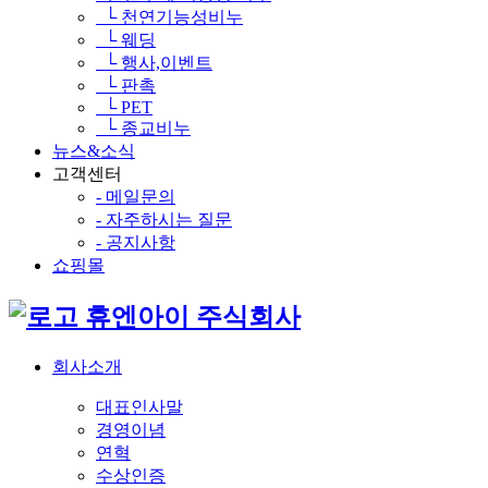
└ 천연기능성비누
└ 웨딩
└ 행사,이벤트
└ 판촉
└ PET
└ 종교비누
뉴스&소식
고객센터
- 메일문의
- 자주하시는 질문
- 공지사항
쇼핑몰
휴엔아이 주식회사
회사소개
대표인사말
경영이념
연혁
수상인증