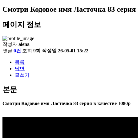
Смотри Кодовое имя Ласточка 83 серия 
페이지 정보
작성자
alena
댓글
0건
조회
9회
작성일
26-05-01 15:22
목록
답변
글쓰기
본문
Смотри Кодовое имя Ласточка 83 серия в качестве 1080p