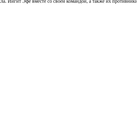
сякла. Йигит Эфе вместе со своей командой, а также их противни