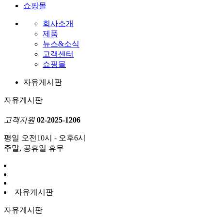
쇼핑몰
회사소개
제품
뉴스&소식
고객센터
쇼핑몰
자유게시판
자유게시판
고객지원
02-2025-1206
평일 오전10시 - 오후6시
주말, 공휴일 휴무
자유게시판
자유게시판