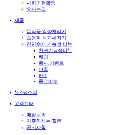
사회공헌활동
오시는길
제품
음식물 감량처리기
초음파 식기세척기
천연수제 기능성 비누
천연기능성비누
웨딩
행사,이벤트
판촉
PET
종교비누
뉴스&소식
고객센터
메일문의
자주하시는 질문
공지사항