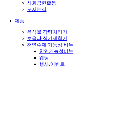
사회공헌활동
오시는길
제품
음식물 감량처리기
초음파 식기세척기
천연수제 기능성 비누
천연기능성비누
웨딩
행사,이벤트
판촉
PET
종교비누
뉴스&소식
고객센터
메일문의
자주하시는 질문
공지사항