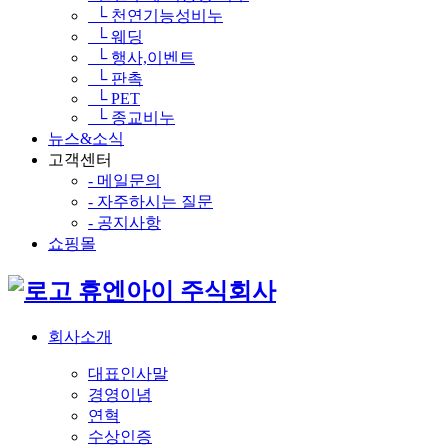
└ 천연기능성비누
└ 웨딩
└ 행사,이벤트
└ 판촉
└ PET
└ 종교비누
뉴스&소식
고객센터
- 메일문의
- 자주하시는 질문
- 공지사항
쇼핑몰
휴엔아이 주식회사
회사소개
대표인사말
경영이념
연혁
수상인증