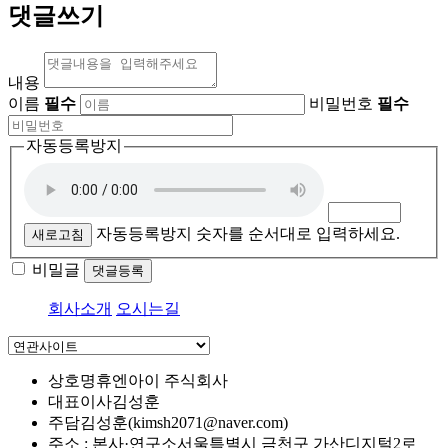
댓글쓰기
내용
이름
필수
비밀번호
필수
자동등록방지
자동등록방지 숫자를 순서대로 입력하세요.
새로고침
비밀글
댓글등록
회사소개
오시는길
상호명
휴엔아이 주식회사
대표이사
김성훈
주담
김성훈(kimsh2071@naver.com)
주소 : 본사·연구소
서울특별시 금천구 가산디지털2로