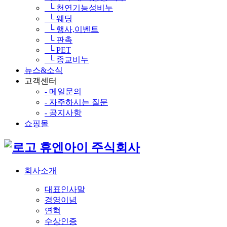
└ 천연기능성비누
└ 웨딩
└ 행사,이벤트
└ 판촉
└ PET
└ 종교비누
뉴스&소식
고객센터
- 메일문의
- 자주하시는 질문
- 공지사항
쇼핑몰
휴엔아이 주식회사
회사소개
대표인사말
경영이념
연혁
수상인증