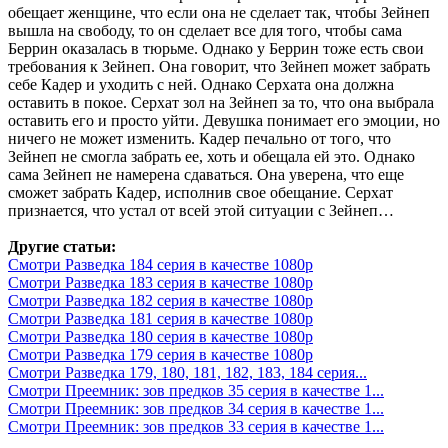
обещает женщине, что если она не сделает так, чтобы Зейнеп
вышла на свободу, то он сделает все для того, чтобы сама
Беррин оказалась в тюрьме. Однако у Беррин тоже есть свои
требования к Зейнеп. Она говорит, что Зейнеп может забрать
себе Кадер и уходить с ней. Однако Серхата она должна
оставить в покое. Серхат зол на Зейнеп за то, что она выбрала
оставить его и просто уйти. Девушка понимает его эмоции, но
ничего не может изменить. Кадер печально от того, что
Зейнеп не смогла забрать ее, хоть и обещала ей это. Однако
сама Зейнеп не намерена сдаваться. Она уверена, что еще
сможет забрать Кадер, исполнив свое обещание. Серхат
признается, что устал от всей этой ситуации с Зейнеп…
Другие статьи:
Смотри Разведка 184 серия в качестве 1080p
Смотри Разведка 183 серия в качестве 1080p
Смотри Разведка 182 серия в качестве 1080p
Смотри Разведка 181 серия в качестве 1080p
Смотри Разведка 180 серия в качестве 1080p
Смотри Разведка 179 серия в качестве 1080p
Смотри Разведка 179, 180, 181, 182, 183, 184 серия...
Смотри Преемник: зов предков 35 серия в качестве 1...
Смотри Преемник: зов предков 34 серия в качестве 1...
Смотри Преемник: зов предков 33 серия в качестве 1...
.