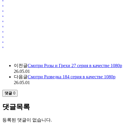
.
.
.
.
.
.
.
.
.
이전글
Смотри Розы и Грехи 27 серия в качестве 1080p
26.05.01
다음글
Смотри Разведка 184 серия в качестве 1080p
26.05.01
댓글
0
댓글목록
등록된 댓글이 없습니다.