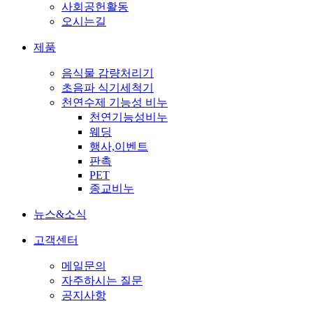
사회공헌활동
오시는길
제품
음식물 감량처리기
초음파 식기세척기
천연수제 기능성 비누
천연기능성비누
웨딩
행사,이벤트
판촉
PET
종교비누
뉴스&소식
고객센터
메일문의
자주하시는 질문
공지사항