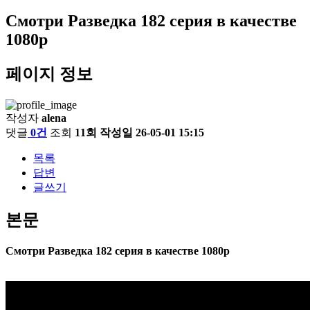
Смотри Разведка 182 серия в качестве
1080p
페이지 정보
작성자
alena
댓글
0건
조회
11회
작성일
26-05-01 15:15
목록
답변
글쓰기
본문
Смотри Разведка 182 серия в качестве 1080p