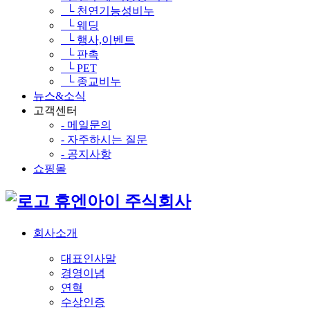
└ 천연기능성비누
└ 웨딩
└ 행사,이벤트
└ 판촉
└ PET
└ 종교비누
뉴스&소식
고객센터
- 메일문의
- 자주하시는 질문
- 공지사항
쇼핑몰
휴엔아이 주식회사
회사소개
대표인사말
경영이념
연혁
수상인증