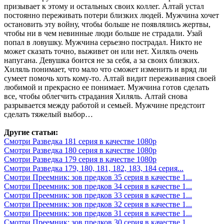
призывает к этому и остальных своих коллег. Алтай устал
постоянно переживать потери близких людей. Мужчина хочет
остановить эту войну, чтобы больше не появлялись жертвы,
чтобы ни в чем невинные люди больше не страдали. Узай
попал в ловушку. Мужчина серьезно пострадал. Никто не
может сказать точно, выживет он или нет. Хиляль очень
напугана. Девушка боится не за себя, а за своих близких.
Хиляль понимает, что мало что сможет изменить и вряд ли
сумеет помочь хоть кому-то. Алтай видит переживания своей
любимой и прекрасно ее понимает. Мужчина готов сделать
все, чтобы облегчить страдания Хиляль. Алтай снова
разрывается между работой и семьей. Мужчине предстоит
сделать тяжелый выбор…
Другие статьи:
Смотри Разведка 181 серия в качестве 1080p
Смотри Разведка 180 серия в качестве 1080p
Смотри Разведка 179 серия в качестве 1080p
Смотри Разведка 179, 180, 181, 182, 183, 184 серия...
Смотри Преемник: зов предков 35 серия в качестве 1...
Смотри Преемник: зов предков 34 серия в качестве 1...
Смотри Преемник: зов предков 33 серия в качестве 1...
Смотри Преемник: зов предков 32 серия в качестве 1...
Смотри Преемник: зов предков 31 серия в качестве 1...
Смотри Преемник: зов предков 30 серия в качестве 1...