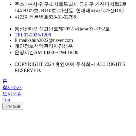
주소 : 본사·연구소
서울특별시 금천구 가산디지털2로
144 B109호, B110호 (가산동, 현대테라타워가산DK)
사업자등록번호
638-81-02796
통신판매업신고번호
제2022-서울금천-3332호
TEL
02-2025-1206
E-mail
kshun2022@naver.com
개인정보책임관리자
김성훈
운영시간
AM 10:00 ~ PM 18:00
COPYRIGHT 2024 휴엔아이 주식회사 ALL RIGHTS
RESERVED.
홈
회사소개
오시는길
Top
상단으로