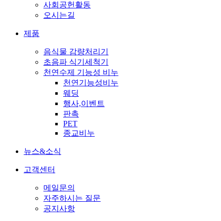
사회공헌활동
오시는길
제품
음식물 감량처리기
초음파 식기세척기
천연수제 기능성 비누
천연기능성비누
웨딩
행사,이벤트
판촉
PET
종교비누
뉴스&소식
고객센터
메일문의
자주하시는 질문
공지사항