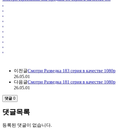
.
.
.
.
.
.
.
.
.
.
이전글
Смотри Разведка 183 серия в качестве 1080p
26.05.01
다음글
Смотри Разведка 181 серия в качестве 1080p
26.05.01
댓글
0
댓글목록
등록된 댓글이 없습니다.