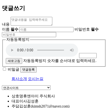
댓글쓰기
내용
이름
필수
비밀번호
필수
자동등록방지
자동등록방지 숫자를 순서대로 입력하세요.
새로고침
비밀글
댓글등록
회사소개
오시는길
상호명
휴엔아이 주식회사
대표이사
김성훈
주담
김성훈(kimsh2071@naver.com)