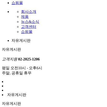
쇼핑몰
회사소개
제품
뉴스&소식
고객센터
쇼핑몰
자유게시판
자유게시판
고객지원
02-2025-1206
평일 오전10시 - 오후6시
주말, 공휴일 휴무
자유게시판
자유게시판