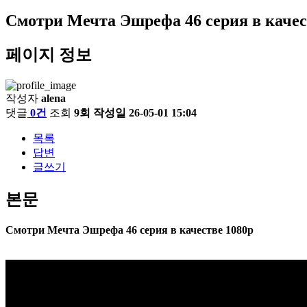
Смотри Мечта Эшрефа 46 серия в качес
페이지 정보
작성자
alena
댓글
0건
조회
9회
작성일
26-05-01 15:04
목록
답변
글쓰기
본문
Смотри Мечта Эшрефа 46 серия в качестве 1080p