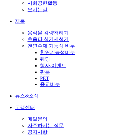
사회공헌활동
오시는길
제품
음식물 감량처리기
초음파 식기세척기
천연수제 기능성 비누
천연기능성비누
웨딩
행사,이벤트
판촉
PET
종교비누
뉴스&소식
고객센터
메일문의
자주하시는 질문
공지사항