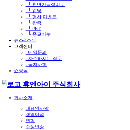
└ 천연기능성비누
└ 웨딩
└ 행사,이벤트
└ 판촉
└ PET
└ 종교비누
뉴스&소식
고객센터
- 메일문의
- 자주하시는 질문
- 공지사항
쇼핑몰
휴엔아이 주식회사
회사소개
대표인사말
경영이념
연혁
수상인증