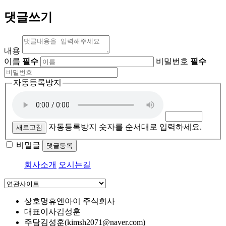
댓글쓰기
내용
이름
필수
비밀번호
필수
자동등록방지
자동등록방지 숫자를 순서대로 입력하세요.
새로고침
비밀글
댓글등록
회사소개
오시는길
상호명
휴엔아이 주식회사
대표이사
김성훈
주담
김성훈(kimsh2071@naver.com)