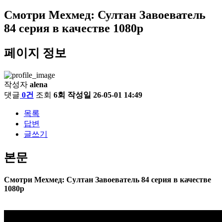
Смотри Мехмед: Султан Завоеватель
84 серия в качестве 1080p
페이지 정보
작성자
alena
댓글
0건
조회
6회
작성일
26-05-01 14:49
목록
답변
글쓰기
본문
Смотри Мехмед: Султан Завоеватель 84 серия в качестве
1080p