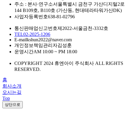
주소 : 본사·연구소
서울특별시 금천구 가산디지털2로
144 B109호, B110호 (가산동, 현대테라타워가산DK)
사업자등록번호
638-81-02796
통신판매업신고번호
제2022-서울금천-3332호
TEL
02-2025-1206
E-mail
kshun2022@naver.com
개인정보책임관리자
김성훈
운영시간
AM 10:00 ~ PM 18:00
COPYRIGHT 2024 휴엔아이 주식회사 ALL RIGHTS
RESERVED.
홈
회사소개
오시는길
Top
상단으로