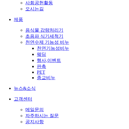
사회공헌활동
오시는길
제품
음식물 감량처리기
초음파 식기세척기
천연수제 기능성 비누
천연기능성비누
웨딩
행사,이벤트
판촉
PET
종교비누
뉴스&소식
고객센터
메일문의
자주하시는 질문
공지사항