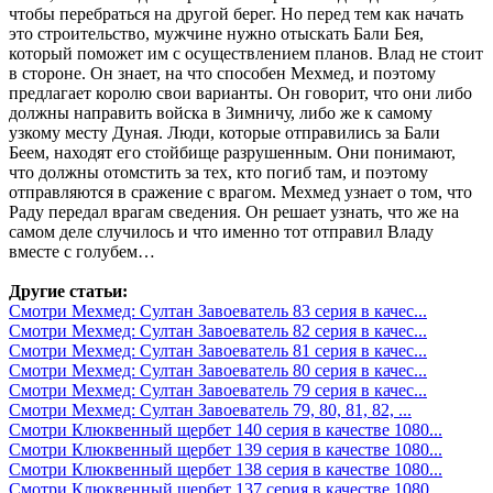
чтобы перебраться на другой берег. Но перед тем как начать
это строительство, мужчине нужно отыскать Бали Бея,
который поможет им с осуществлением планов. Влад не стоит
в стороне. Он знает, на что способен Мехмед, и поэтому
предлагает королю свои варианты. Он говорит, что они либо
должны направить войска в Зимничу, либо же к самому
узкому месту Дуная. Люди, которые отправились за Бали
Беем, находят его стойбище разрушенным. Они понимают,
что должны отомстить за тех, кто погиб там, и поэтому
отправляются в сражение с врагом. Мехмед узнает о том, что
Раду передал врагам сведения. Он решает узнать, что же на
самом деле случилось и что именно тот отправил Владу
вместе с голубем…
Другие статьи:
Смотри Мехмед: Султан Завоеватель 83 серия в качес...
Смотри Мехмед: Султан Завоеватель 82 серия в качес...
Смотри Мехмед: Султан Завоеватель 81 серия в качес...
Смотри Мехмед: Султан Завоеватель 80 серия в качес...
Смотри Мехмед: Султан Завоеватель 79 серия в качес...
Смотри Мехмед: Султан Завоеватель 79, 80, 81, 82, ...
Смотри Клюквенный щербет 140 серия в качестве 1080...
Смотри Клюквенный щербет 139 серия в качестве 1080...
Смотри Клюквенный щербет 138 серия в качестве 1080...
Смотри Клюквенный щербет 137 серия в качестве 1080...