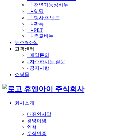
└ 천연기능성비누
└ 웨딩
└ 행사,이벤트
└ 판촉
└ PET
└ 종교비누
뉴스&소식
고객센터
- 메일문의
- 자주하시는 질문
- 공지사항
쇼핑몰
휴엔아이 주식회사
회사소개
대표인사말
경영이념
연혁
수상인증