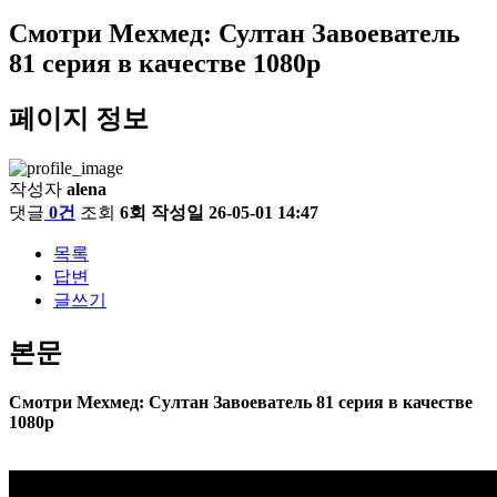
Смотри Мехмед: Султан Завоеватель
81 серия в качестве 1080p
페이지 정보
작성자
alena
댓글
0건
조회
6회
작성일
26-05-01 14:47
목록
답변
글쓰기
본문
Смотри Мехмед: Султан Завоеватель 81 серия в качестве
1080p