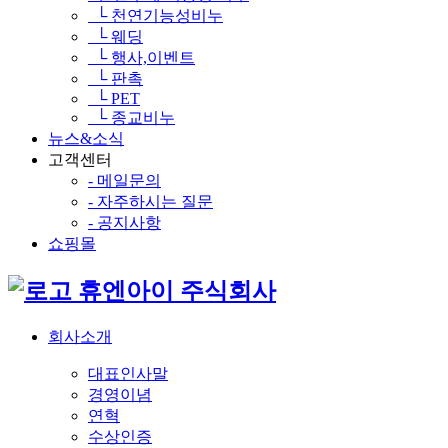
└ 천연기능성비누
└ 웨딩
└ 행사,이벤트
└ 판촉
└ PET
└ 종교비누
뉴스&소식
고객센터
- 메일문의
- 자주하시는 질문
- 공지사항
쇼핑몰
휴엔아이 주식회사
회사소개
대표인사말
경영이념
연혁
수상인증