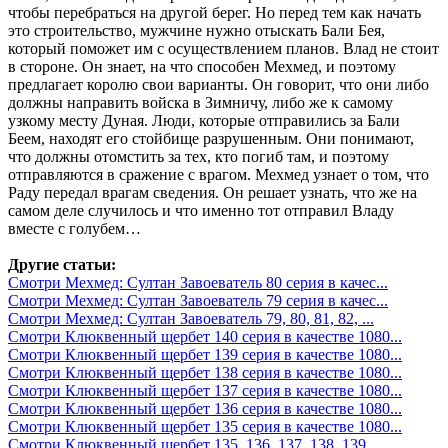
чтобы перебраться на другой берег. Но перед тем как начать
это строительство, мужчине нужно отыскать Бали Бея,
который поможет им с осуществлением планов. Влад не стоит
в стороне. Он знает, на что способен Мехмед, и поэтому
предлагает королю свои варианты. Он говорит, что они либо
должны направить войска в Зимничу, либо же к самому
узкому месту Дуная. Люди, которые отправились за Бали
Беем, находят его стойбище разрушенным. Они понимают,
что должны отомстить за тех, кто погиб там, и поэтому
отправляются в сражение с врагом. Мехмед узнает о том, что
Раду передал врагам сведения. Он решает узнать, что же на
самом деле случилось и что именно тот отправил Владу
вместе с голубем…
Другие статьи:
Смотри Мехмед: Султан Завоеватель 80 серия в качес...
Смотри Мехмед: Султан Завоеватель 79 серия в качес...
Смотри Мехмед: Султан Завоеватель 79, 80, 81, 82, ...
Смотри Клюквенный щербет 140 серия в качестве 1080...
Смотри Клюквенный щербет 139 серия в качестве 1080...
Смотри Клюквенный щербет 138 серия в качестве 1080...
Смотри Клюквенный щербет 137 серия в качестве 1080...
Смотри Клюквенный щербет 136 серия в качестве 1080...
Смотри Клюквенный щербет 135 серия в качестве 1080...
Смотри Клюквенный щербет 135, 136, 137, 138, 139, ...