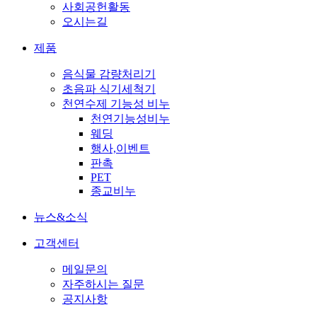
사회공헌활동
오시는길
제품
음식물 감량처리기
초음파 식기세척기
천연수제 기능성 비누
천연기능성비누
웨딩
행사,이벤트
판촉
PET
종교비누
뉴스&소식
고객센터
메일문의
자주하시는 질문
공지사항