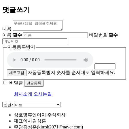
댓글쓰기
내용
이름
필수
비밀번호
필수
자동등록방지
자동등록방지 숫자를 순서대로 입력하세요.
새로고침
비밀글
댓글등록
회사소개
오시는길
상호명
휴엔아이 주식회사
대표이사
김성훈
주담
김성훈(kimsh2071@naver.com)