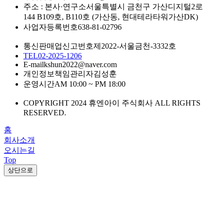
주소 : 본사·연구소
서울특별시 금천구 가산디지털2로
144 B109호, B110호 (가산동, 현대테라타워가산DK)
사업자등록번호
638-81-02796
통신판매업신고번호
제2022-서울금천-3332호
TEL
02-2025-1206
E-mail
kshun2022@naver.com
개인정보책임관리자
김성훈
운영시간
AM 10:00 ~ PM 18:00
COPYRIGHT 2024 휴엔아이 주식회사 ALL RIGHTS
RESERVED.
홈
회사소개
오시는길
Top
상단으로