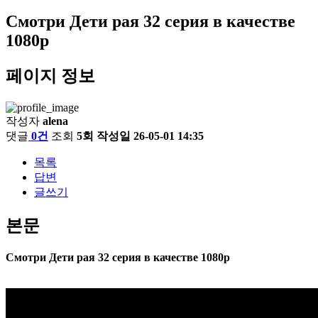
Смотри Дети рая 32 серия в качестве
1080p
페이지 정보
작성자
alena
댓글
0건
조회
5회
작성일
26-05-01 14:35
목록
답변
글쓰기
본문
Смотри Дети рая 32 серия в качестве 1080p