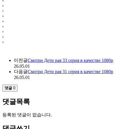
.
.
.
.
.
.
.
.
이전글
Смотри Дети рая 33 серия в качестве 1080p
26.05.01
다음글
Смотри Дети рая 31 серия в качестве 1080p
26.05.01
댓글
0
댓글목록
등록된 댓글이 없습니다.
댓글쓰기