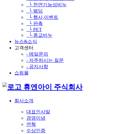
└ 천연기능성비누
└ 웨딩
└ 행사,이벤트
└ 판촉
└ PET
└ 종교비누
뉴스&소식
고객센터
- 메일문의
- 자주하시는 질문
- 공지사항
쇼핑몰
휴엔아이 주식회사
회사소개
대표인사말
경영이념
연혁
수상인증