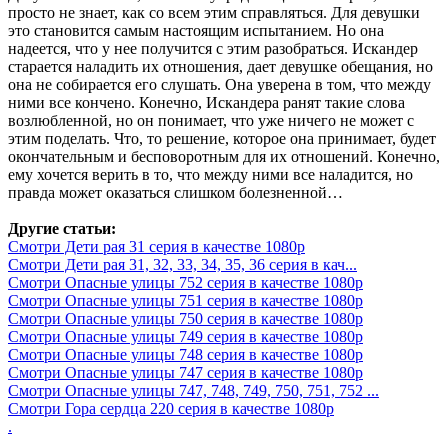
просто не знает, как со всем этим справляться. Для девушки
это становится самым настоящим испытанием. Но она
надеется, что у нее получится с этим разобраться. Искандер
старается наладить их отношения, дает девушке обещания, но
она не собирается его слушать. Она уверена в том, что между
ними все кончено. Конечно, Искандера ранят такие слова
возлюбленной, но он понимает, что уже ничего не может с
этим поделать. Что, то решение, которое она принимает, будет
окончательным и бесповоротным для их отношений. Конечно,
ему хочется верить в то, что между ними все наладится, но
правда может оказаться слишком болезненной…
Другие статьи:
Смотри Дети рая 31 серия в качестве 1080p
Смотри Дети рая 31, 32, 33, 34, 35, 36 серия в кач...
Смотри Опасные улицы 752 серия в качестве 1080p
Смотри Опасные улицы 751 серия в качестве 1080p
Смотри Опасные улицы 750 серия в качестве 1080p
Смотри Опасные улицы 749 серия в качестве 1080p
Смотри Опасные улицы 748 серия в качестве 1080p
Смотри Опасные улицы 747 серия в качестве 1080p
Смотри Опасные улицы 747, 748, 749, 750, 751, 752 ...
Смотри Гора сердца 220 серия в качестве 1080p
.
.