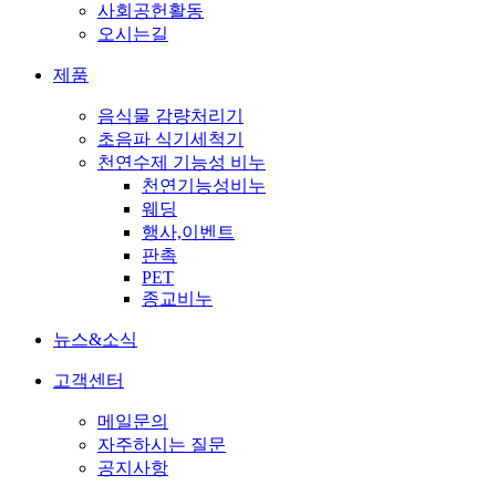
사회공헌활동
오시는길
제품
음식물 감량처리기
초음파 식기세척기
천연수제 기능성 비누
천연기능성비누
웨딩
행사,이벤트
판촉
PET
종교비누
뉴스&소식
고객센터
메일문의
자주하시는 질문
공지사항