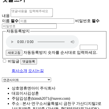
내용
이름
필수
비밀번호
필수
자동등록방지
자동등록방지 숫자를 순서대로 입력하세요.
새로고침
비밀글
댓글등록
회사소개
오시는길
상호명
휴엔아이 주식회사
대표이사
김성훈
주담
김성훈(kimsh2071@naver.com)
주소 : 본사·연구소
서울특별시 금천구 가산디지털2로
144 B109호, B110호 (가산동, 현대테라타워가산DK)