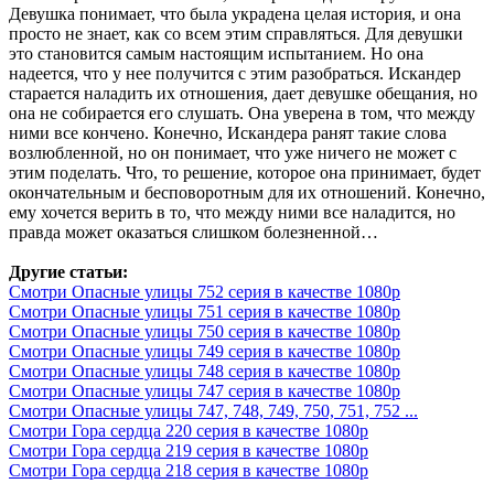
Девушка понимает, что была украдена целая история, и она
просто не знает, как со всем этим справляться. Для девушки
это становится самым настоящим испытанием. Но она
надеется, что у нее получится с этим разобраться. Искандер
старается наладить их отношения, дает девушке обещания, но
она не собирается его слушать. Она уверена в том, что между
ними все кончено. Конечно, Искандера ранят такие слова
возлюбленной, но он понимает, что уже ничего не может с
этим поделать. Что, то решение, которое она принимает, будет
окончательным и бесповоротным для их отношений. Конечно,
ему хочется верить в то, что между ними все наладится, но
правда может оказаться слишком болезненной…
Другие статьи:
Смотри Опасные улицы 752 серия в качестве 1080p
Смотри Опасные улицы 751 серия в качестве 1080p
Смотри Опасные улицы 750 серия в качестве 1080p
Смотри Опасные улицы 749 серия в качестве 1080p
Смотри Опасные улицы 748 серия в качестве 1080p
Смотри Опасные улицы 747 серия в качестве 1080p
Смотри Опасные улицы 747, 748, 749, 750, 751, 752 ...
Смотри Гора сердца 220 серия в качестве 1080p
Смотри Гора сердца 219 серия в качестве 1080p
Смотри Гора сердца 218 серия в качестве 1080p
.