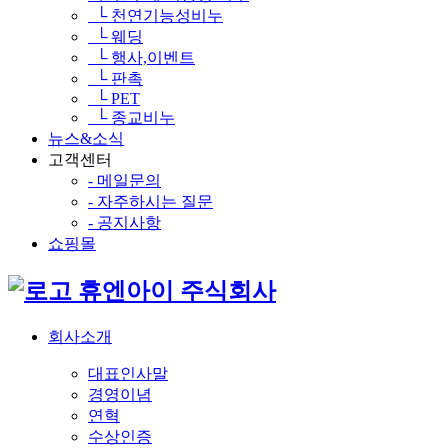
└ 천연기능성비누
└ 웨딩
└ 행사,이벤트
└ 판촉
└ PET
└ 종교비누
뉴스&소식
고객센터
- 메일문의
- 자주하시는 질문
- 공지사항
쇼핑몰
휴엔아이 주식회사
회사소개
대표인사말
경영이념
연혁
수상인증