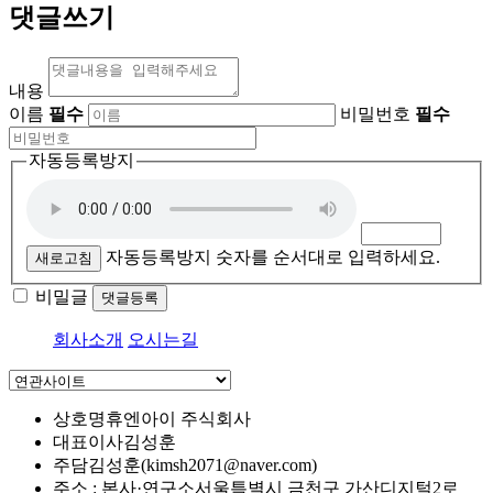
댓글쓰기
내용
이름
필수
비밀번호
필수
자동등록방지
자동등록방지 숫자를 순서대로 입력하세요.
새로고침
비밀글
댓글등록
회사소개
오시는길
상호명
휴엔아이 주식회사
대표이사
김성훈
주담
김성훈(kimsh2071@naver.com)
주소 : 본사·연구소
서울특별시 금천구 가산디지털2로