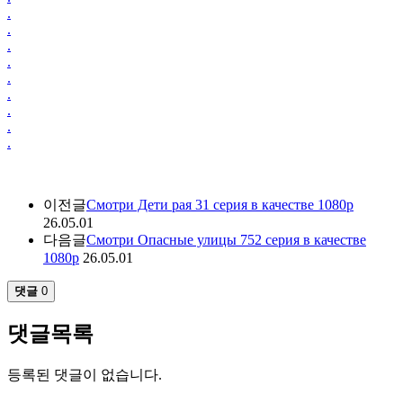
.
.
.
.
.
.
.
.
.
이전글
Смотри Дети рая 31 серия в качестве 1080p
26.05.01
다음글
Смотри Опасные улицы 752 серия в качестве
1080p
26.05.01
댓글
0
댓글목록
등록된 댓글이 없습니다.