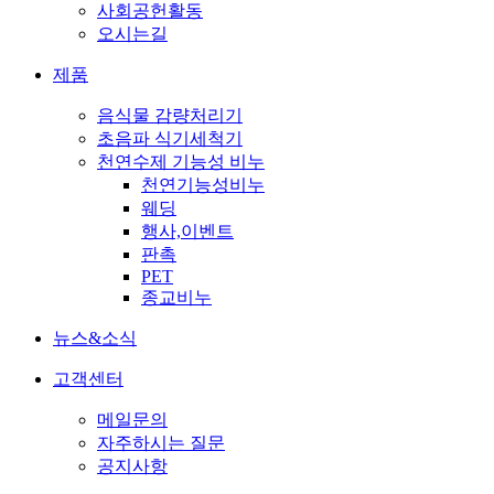
사회공헌활동
오시는길
제품
음식물 감량처리기
초음파 식기세척기
천연수제 기능성 비누
천연기능성비누
웨딩
행사,이벤트
판촉
PET
종교비누
뉴스&소식
고객센터
메일문의
자주하시는 질문
공지사항