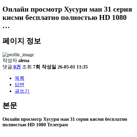
Онлайн просмотр Хусури ман 31 серия
кисми бесплатно полностью HD 1080
…
페이지 정보
작성자
alena
댓글
0건
조회
7회
작성일
26-05-01 11:35
목록
답변
글쓰기
본문
Онлайн просмотр Хусури ман 31 серия кисми бесплатно
полностью HD 1080 Телеграм