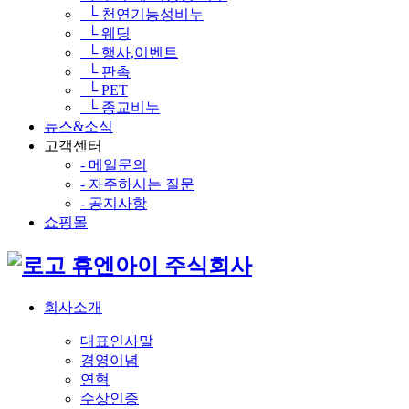
└ 천연기능성비누
└ 웨딩
└ 행사,이벤트
└ 판촉
└ PET
└ 종교비누
뉴스&소식
고객센터
- 메일문의
- 자주하시는 질문
- 공지사항
쇼핑몰
휴엔아이 주식회사
회사소개
대표인사말
경영이념
연혁
수상인증