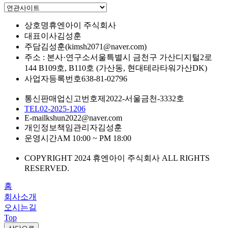
상호명
휴엔아이 주식회사
대표이사
김성훈
주담
김성훈(kimsh2071@naver.com)
주소 : 본사·연구소
서울특별시 금천구 가산디지털2로
144 B109호, B110호 (가산동, 현대테라타워가산DK)
사업자등록번호
638-81-02796
통신판매업신고번호
제2022-서울금천-3332호
TEL
02-2025-1206
E-mail
kshun2022@naver.com
개인정보책임관리자
김성훈
운영시간
AM 10:00 ~ PM 18:00
COPYRIGHT 2024 휴엔아이 주식회사 ALL RIGHTS
RESERVED.
홈
회사소개
오시는길
Top