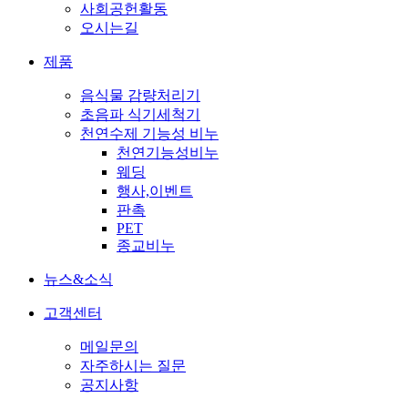
사회공헌활동
오시는길
제품
음식물 감량처리기
초음파 식기세척기
천연수제 기능성 비누
천연기능성비누
웨딩
행사,이벤트
판촉
PET
종교비누
뉴스&소식
고객센터
메일문의
자주하시는 질문
공지사항