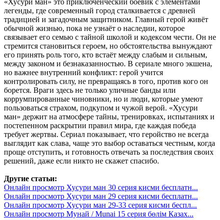
«Хусури ман» это приключенческий боевик с элементами
легенды, где современный город сталкивается с древней
традицией и загадочным защитником. Главный герой живёт
обычной жизнью, пока не узнаёт о наследии, которое
связывает его семью с тайной школой и кодексом чести. Он не
стремится становиться героем, но обстоятельства вынуждают
его принять роль того, кто встаёт между слабым и сильным,
между законом и безнаказанностью. В сериале много экшена,
но важнее внутренний конфликт: герой учится
контролировать силу, не превращаясь в того, против кого он
борется. Враги здесь не только уличные банды или
коррумпированные чиновники, но и люди, которые умеют
пользоваться страхом, подкупом и чужой верой. «Хусури
ман» держит на атмосфере тайны, тренировках, испытаниях и
постепенном раскрытии правил мира, где каждая победа
требует жертвы. Сериал показывает, что геройство не всегда
выглядит как слава, чаще это выбор оставаться честным, когда
проще отступить, и готовность отвечать за последствия своих
решений, даже если никто не скажет спасибо.
Другие статьи:
Онлайн просмотр Хусури ман 30 серия кисми бесплатн...
Онлайн просмотр Хусури ман 29 серия кисми бесплатн...
Онлайн просмотр Хусури ман 29-33 серия кисми беспл...
Онлайн просмотр Мунай / Munai 15 серия бөлім Казах...