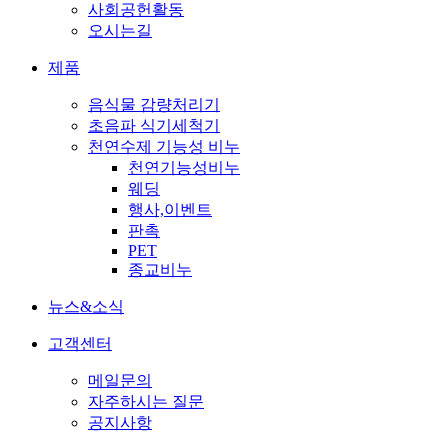
사회공헌활동
오시는길
제품
음식물 감량처리기
초음파 식기세척기
천연수제 기능성 비누
천연기능성비누
웨딩
행사,이벤트
판촉
PET
종교비누
뉴스&소식
고객센터
메일문의
자주하시는 질문
공지사항