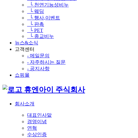
└ 천연기능성비누
└ 웨딩
└ 행사,이벤트
└ 판촉
└ PET
└ 종교비누
뉴스&소식
고객센터
- 메일문의
- 자주하시는 질문
- 공지사항
쇼핑몰
휴엔아이 주식회사
회사소개
대표인사말
경영이념
연혁
수상인증