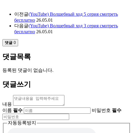
이전글
(YouTube) Волшебный ход 5 серия смотреть
бесплатно
26.05.01
다음글
(YouTube) Волшебный ход 3 серия смотреть
бесплатно
26.05.01
댓글
0
댓글목록
등록된 댓글이 없습니다.
댓글쓰기
내용
이름
필수
비밀번호
필수
자동등록방지