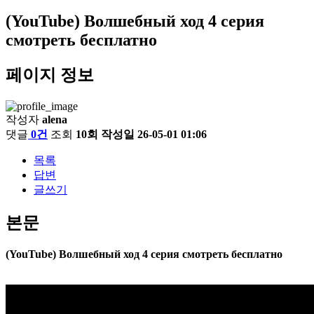
(YouTube) Волшебный ход 4 серия
смотреть бесплатно
페이지 정보
작성자
alena
댓글
0건
조회
10회
작성일
26-05-01 01:06
목록
답변
글쓰기
본문
(YouTube) Волшебный ход 4 серия смотреть бесплатно