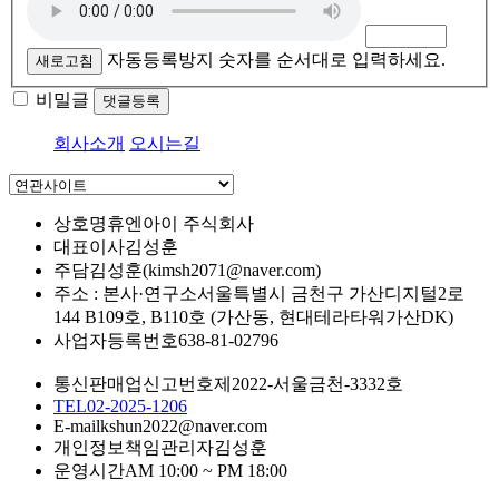
자동등록방지 숫자를 순서대로 입력하세요.
새로고침
비밀글
댓글등록
회사소개
오시는길
상호명
휴엔아이 주식회사
대표이사
김성훈
주담
김성훈(kimsh2071@naver.com)
주소 : 본사·연구소
서울특별시 금천구 가산디지털2로
144 B109호, B110호 (가산동, 현대테라타워가산DK)
사업자등록번호
638-81-02796
통신판매업신고번호
제2022-서울금천-3332호
TEL
02-2025-1206
E-mail
kshun2022@naver.com
개인정보책임관리자
김성훈
운영시간
AM 10:00 ~ PM 18:00