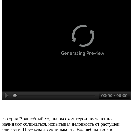
лакорна Волшебный ход на русском герои постепенно
начинают сближаться, испытывая неловкость от растущей
близости. Премьера 2 серии лакорна Волшебный ход в