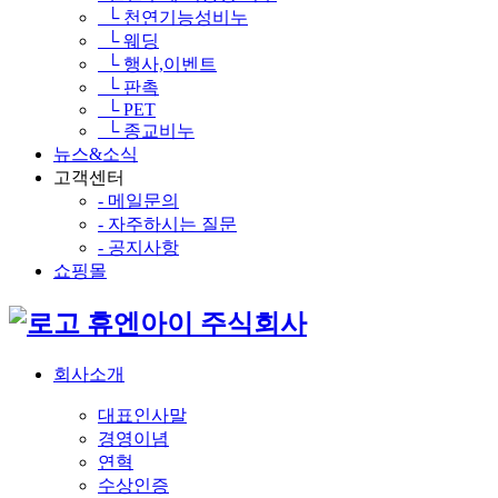
└ 천연기능성비누
└ 웨딩
└ 행사,이벤트
└ 판촉
└ PET
└ 종교비누
뉴스&소식
고객센터
- 메일문의
- 자주하시는 질문
- 공지사항
쇼핑몰
휴엔아이 주식회사
회사소개
대표인사말
경영이념
연혁
수상인증