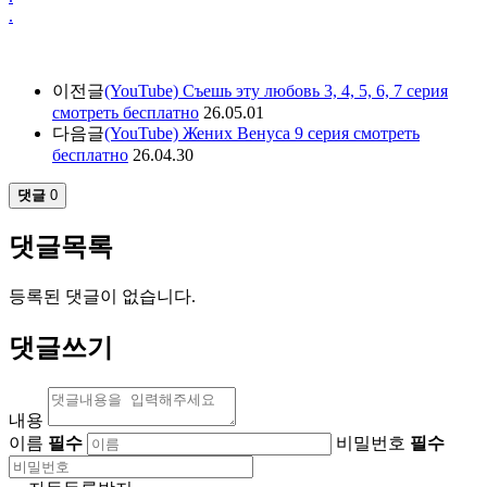
.
이전글
(YouTube) Съешь эту любовь 3, 4, 5, 6, 7 серия
смотреть бесплатно
26.05.01
다음글
(YouTube) Жених Венуса 9 серия смотреть
бесплатно
26.04.30
댓글
0
댓글목록
등록된 댓글이 없습니다.
댓글쓰기
내용
이름
필수
비밀번호
필수