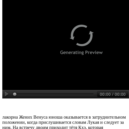
лакорна Жених Венуса юноша оказывается в затруднительном
положении, когда прислушивается словам Лукая и следует за
ним. На встречу двоим приходит тётя Кхэ, которая