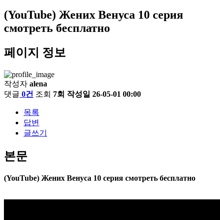
(YouTube) Жених Венуса 10 серия
смотреть бесплатно
페이지 정보
작성자
alena
댓글
0건
조회
7회
작성일
26-05-01 00:00
목록
답변
글쓰기
본문
(YouTube) Жених Венуса 10 серия смотреть бесплатно