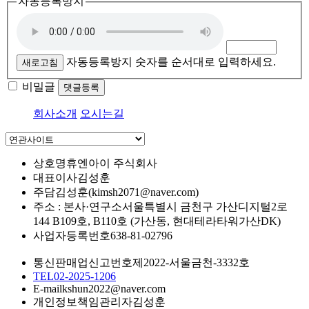
자동등록방지
자동등록방지 숫자를 순서대로 입력하세요.
새로고침
비밀글
댓글등록
회사소개
오시는길
상호명
휴엔아이 주식회사
대표이사
김성훈
주담
김성훈(kimsh2071@naver.com)
주소 : 본사·연구소
서울특별시 금천구 가산디지털2로
144 B109호, B110호 (가산동, 현대테라타워가산DK)
사업자등록번호
638-81-02796
통신판매업신고번호
제2022-서울금천-3332호
TEL
02-2025-1206
E-mail
kshun2022@naver.com
개인정보책임관리자
김성훈