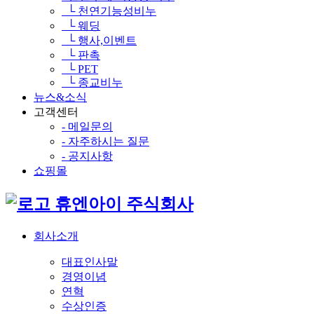
└ 천연기능성비누
└ 웨딩
└ 행사,이벤트
└ 판촉
└ PET
└ 종교비누
뉴스&소식
고객센터
- 메일문의
- 자주하시는 질문
- 공지사항
쇼핑몰
휴엔아이 주식회사
회사소개
대표인사말
경영이념
연혁
수상인증