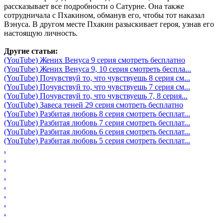
рассказывает все подробности о Сатурне. Она также
сотрудничала с Пхакином, обманув его, чтобы тот наказал
Вэнуса. В другом месте Пхакин разыскивает героя, узнав его
настоящую личность.
Другие статьи:
(YouTube) Жених Венуса 9 серия смотреть бесплатно
(YouTube) Жених Венуса 9, 10 серия смотреть беспла...
(YouTube) Почувствуй то, что чувствуешь 8 серия см...
(YouTube) Почувствуй то, что чувствуешь 7 серия см...
(YouTube) Почувствуй то, что чувствуешь 7, 8 серия...
(YouTube) Завеса теней 29 серия смотреть бесплатно
(YouTube) Разбитая любовь 8 серия смотреть бесплат...
(YouTube) Разбитая любовь 7 серия смотреть бесплат...
(YouTube) Разбитая любовь 6 серия смотреть бесплат...
(YouTube) Разбитая любовь 5 серия смотреть бесплат...
.
.
.
.
.
.
.
.
.