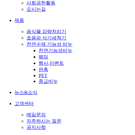
사회공헌활동
오시는길
제품
음식물 감량처리기
초음파 식기세척기
천연수제 기능성 비누
천연기능성비누
웨딩
행사,이벤트
판촉
PET
종교비누
뉴스&소식
고객센터
메일문의
자주하시는 질문
공지사항