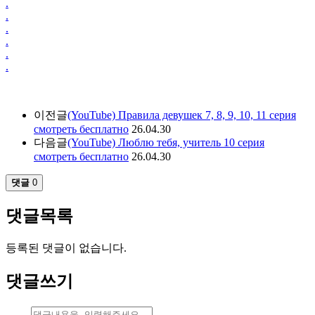
.
.
.
.
.
.
이전글
(YouTube) Правила девушек 7, 8, 9, 10, 11 серия
смотреть бесплатно
26.04.30
다음글
(YouTube) Люблю тебя, учитель 10 серия
смотреть бесплатно
26.04.30
댓글
0
댓글목록
등록된 댓글이 없습니다.
댓글쓰기