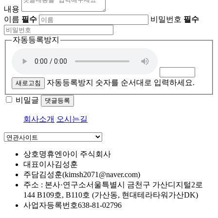
내용
이름
필수
비밀번호
필수
자동등록방지
자동등록방지 숫자를 순서대로 입력하세요.
새로고침
비밀글
댓글등록
회사소개
오시는길
상호명
휴엔아이 주식회사
대표이사
김성훈
주담
김성훈(kimsh2071@naver.com)
주소 : 본사·연구소
서울특별시 금천구 가산디지털2로
144 B109호, B110호 (가산동, 현대테라타워가산DK)
사업자등록번호
638-81-02796