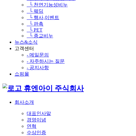
└ 천연기능성비누
└ 웨딩
└ 행사,이벤트
└ 판촉
└ PET
└ 종교비누
뉴스&소식
고객센터
- 메일문의
- 자주하시는 질문
- 공지사항
쇼핑몰
휴엔아이 주식회사
회사소개
대표인사말
경영이념
연혁
수상인증