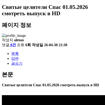
Святые целители Спас 01.05.2026
смотреть выпуск в HD
페이지 정보
작성자
alenas
댓글
0건
조회
6회
작성일
26-04-30 21:30
목록
답변
글쓰기
본문
Святые целители Спас 01.05.2026 смотреть выпуск в HD