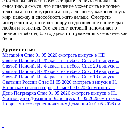
спокойном ритме и помогает зрителю почувствовать не
сенсацию, а смысл, что исцеление может быть не только
телесным, но и внутренним, когда человеку важно вернуть
мир, надежду и способность жить дальше. Смотреть
интересно тем, кто ищет опору и вдохновение в примерах
любви и терпения. Это контент, который напоминает о
ценности заботы, благодарности и уважения к человеческой
боли.
Другие статьи:
Метанойя Спас 01.05.2026 смотреть выпуск в HD
Святой Паисий. Из Фарасы на небеса Спас 21 выпуск ...
Святой Паисий. Из Фарасы на небеса Спас 20 выпуск ...
Святой Паисий. Из Фарасы на небеса Спас 19 выпуск ...
Святой Паисий. Из Фарасы на небеса Спас 18 выпуск ...
Святыни России Спас 01.05.2026 смотреть выпуск в H...
В поисках святого города Спас 01.05.2026 смотреть ...
День Патриарха Спас 01.05.2026 смотреть выпуск в H...
Уютное утро Домашний 62 выпуск 01.05.2026 смотреть...
По делам несовершеннолетних Домашний 01.05.2026 см...
.
.
.
.
.