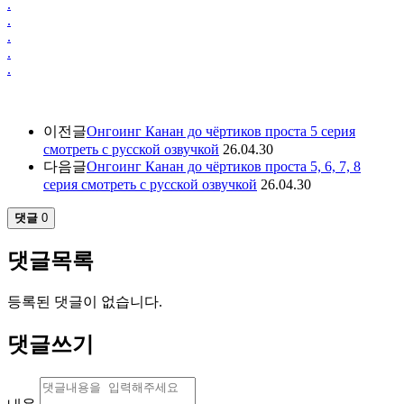
.
.
.
.
.
이전글
Онгоинг Канан до чёртиков проста 5 серия
смотреть с русской озвучкой
26.04.30
다음글
Онгоинг Канан до чёртиков проста 5, 6, 7, 8
серия смотреть с русской озвучкой
26.04.30
댓글
0
댓글목록
등록된 댓글이 없습니다.
댓글쓰기