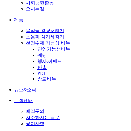
사회공헌활동
오시는길
제품
음식물 감량처리기
초음파 식기세척기
천연수제 기능성 비누
천연기능성비누
웨딩
행사,이벤트
판촉
PET
종교비누
뉴스&소식
고객센터
메일문의
자주하시는 질문
공지사항