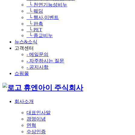
└ 천연기능성비누
└ 웨딩
└ 행사,이벤트
└ 판촉
└ PET
└ 종교비누
뉴스&소식
고객센터
- 메일문의
- 자주하시는 질문
- 공지사항
쇼핑몰
휴엔아이 주식회사
회사소개
대표인사말
경영이념
연혁
수상인증