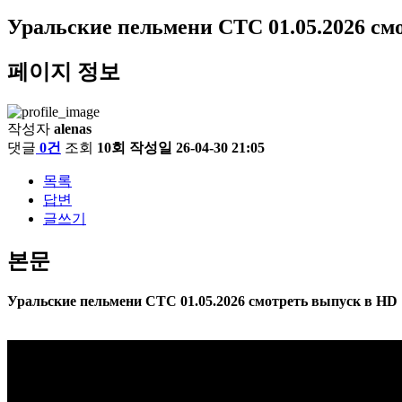
Уральские пельмени СТС 01.05.2026 см
페이지 정보
작성자
alenas
댓글
0건
조회
10회
작성일
26-04-30 21:05
목록
답변
글쓰기
본문
Уральские пельмени СТС 01.05.2026 смотреть выпуск в HD