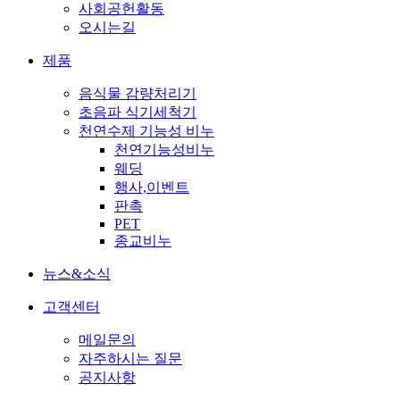
사회공헌활동
오시는길
제품
음식물 감량처리기
초음파 식기세척기
천연수제 기능성 비누
천연기능성비누
웨딩
행사,이벤트
판촉
PET
종교비누
뉴스&소식
고객센터
메일문의
자주하시는 질문
공지사항