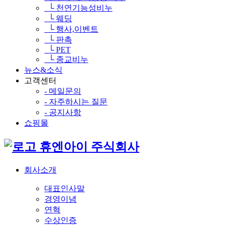
└ 천연기능성비누
└ 웨딩
└ 행사,이벤트
└ 판촉
└ PET
└ 종교비누
뉴스&소식
고객센터
- 메일문의
- 자주하시는 질문
- 공지사항
쇼핑몰
휴엔아이 주식회사
회사소개
대표인사말
경영이념
연혁
수상인증