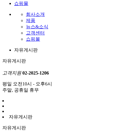
쇼핑몰
회사소개
제품
뉴스&소식
고객센터
쇼핑몰
자유게시판
자유게시판
고객지원
02-2025-1206
평일 오전10시 - 오후6시
주말, 공휴일 휴무
자유게시판
자유게시판