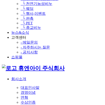
└ 천연기능성비누
└ 웨딩
└ 행사,이벤트
└ 판촉
└ PET
└ 종교비누
뉴스&소식
고객센터
- 메일문의
- 자주하시는 질문
- 공지사항
쇼핑몰
휴엔아이 주식회사
회사소개
대표인사말
경영이념
연혁
수상인증