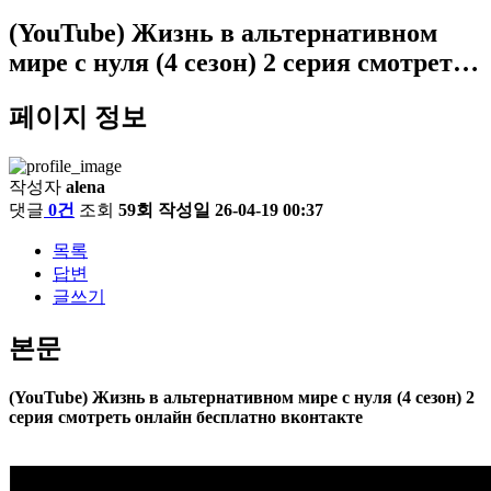
(YouTube) Жизнь в альтернативном
мире с нуля (4 сезон) 2 серия смотрет…
페이지 정보
작성자
alena
댓글
0건
조회
59회
작성일
26-04-19 00:37
목록
답변
글쓰기
본문
(YouTube) Жизнь в альтернативном мире с нуля (4 сезон) 2
серия смотреть онлайн бесплатно вконтакте