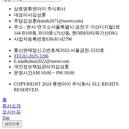
상호명
휴엔아이 주식회사
대표이사
김성훈
주담
김성훈(kimsh2071@naver.com)
주소 : 본사·연구소
서울특별시 금천구 가산디지털2로
144 B109호, B110호 (가산동, 현대테라타워가산DK)
사업자등록번호
638-81-02796
통신판매업신고번호
제2022-서울금천-3332호
TEL
02-2025-1206
E-mail
kshun2022@naver.com
개인정보책임관리자
김성훈
운영시간
AM 10:00 ~ PM 18:00
COPYRIGHT 2024 휴엔아이 주식회사 ALL RIGHTS
RESERVED.
홈
회사소개
오시는길
Top
상단으로