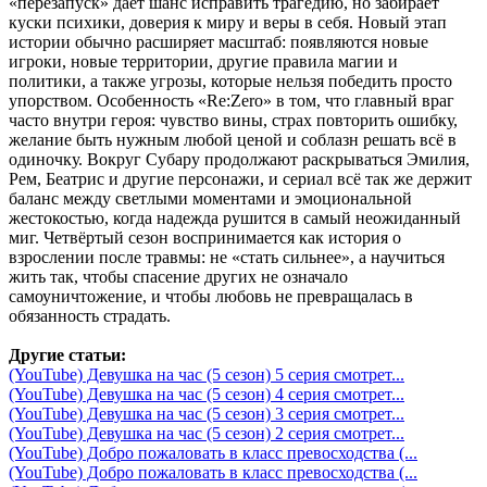
«перезапуск» даёт шанс исправить трагедию, но забирает
куски психики, доверия к миру и веры в себя. Новый этап
истории обычно расширяет масштаб: появляются новые
игроки, новые территории, другие правила магии и
политики, а также угрозы, которые нельзя победить просто
упорством. Особенность «Re:Zero» в том, что главный враг
часто внутри героя: чувство вины, страх повторить ошибку,
желание быть нужным любой ценой и соблазн решать всё в
одиночку. Вокруг Субару продолжают раскрываться Эмилия,
Рем, Беатрис и другие персонажи, и сериал всё так же держит
баланс между светлыми моментами и эмоциональной
жестокостью, когда надежда рушится в самый неожиданный
миг. Четвёртый сезон воспринимается как история о
взрослении после травмы: не «стать сильнее», а научиться
жить так, чтобы спасение других не означало
самоуничтожение, и чтобы любовь не превращалась в
обязанность страдать.
Другие статьи:
(YouTube) Девушка на час (5 сезон) 5 серия смотрет...
(YouTube) Девушка на час (5 сезон) 4 серия смотрет...
(YouTube) Девушка на час (5 сезон) 3 серия смотрет...
(YouTube) Девушка на час (5 сезон) 2 серия смотрет...
(YouTube) Добро пожаловать в класс превосходства (...
(YouTube) Добро пожаловать в класс превосходства (...