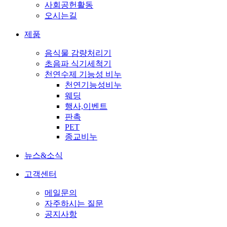
사회공헌활동
오시는길
제품
음식물 감량처리기
초음파 식기세척기
천연수제 기능성 비누
천연기능성비누
웨딩
행사,이벤트
판촉
PET
종교비누
뉴스&소식
고객센터
메일문의
자주하시는 질문
공지사항