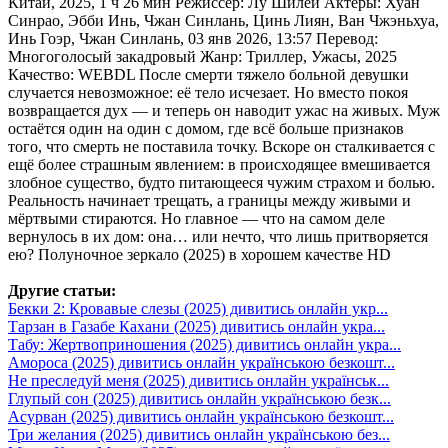
Китай, 2025, 1 ч 26 мин Режиссер: Лу Шилей Актеры: Хуан
Синрао, Эбби Инь, Чжан Синлань, Цинь Лиян, Ван Чжэньхуа,
Инь Гоэр, Чжан Синлань, 03 янв 2026, 13:57 Перевод:
Многоголосый закадровый Жанр: Триллер, Ужасы, 2025
Качество: WEBDL После смерти тяжело больной девушки
случается невозможное: её тело исчезает. Но вместо покоя
возвращается дух — и теперь он наводит ужас на живых. Муж
остаётся один на один с домом, где всё больше признаков
того, что смерть не поставила точку. Вскоре он сталкивается с
ещё более страшным явлением: в происходящее вмешивается
злобное существо, будто питающееся чужим страхом и болью.
Реальность начинает трещать, а границы между живыми и
мёртвыми стираются. Но главное — что на самом деле
вернулось в их дом: она… или нечто, что лишь притворяется
ею? Полуночное зеркало (2025) в хорошем качестве HD
Другие статьи:
Бекки 2: Кровавые слезы (2025) дивитись онлайн укр...
Тарзан в Газабе Кахани (2025) дивитись онлайн укра...
Табу: Жертвоприношения (2025) дивитись онлайн укра...
Амороса (2025) дивитись онлайн українською безкошт...
Не преследуй меня (2025) дивитись онлайн українськ...
Глупый сон (2025) дивитись онлайн українською безк...
Асурван (2025) дивитись онлайн українською безкошт...
Три желания (2025) дивитись онлайн українською без...