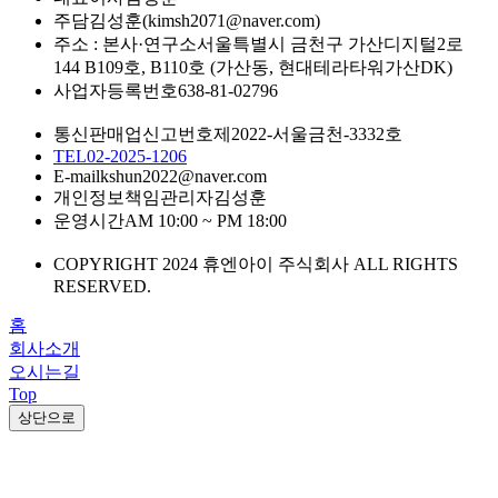
주담
김성훈(kimsh2071@naver.com)
주소 : 본사·연구소
서울특별시 금천구 가산디지털2로
144 B109호, B110호 (가산동, 현대테라타워가산DK)
사업자등록번호
638-81-02796
통신판매업신고번호
제2022-서울금천-3332호
TEL
02-2025-1206
E-mail
kshun2022@naver.com
개인정보책임관리자
김성훈
운영시간
AM 10:00 ~ PM 18:00
COPYRIGHT 2024 휴엔아이 주식회사 ALL RIGHTS
RESERVED.
홈
회사소개
오시는길
Top
상단으로