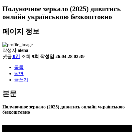
Полуночное зеркало (2025) дивитись
онлайн українською безкоштовно
페이지 정보
작성자
alena
댓글
0건
조회
9회
작성일
26-04-28 02:39
목록
답변
글쓰기
본문
Полуночное зеркало (2025) дивитись онлайн українською
безкоштовно