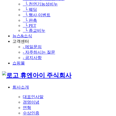
└ 천연기능성비누
└ 웨딩
└ 행사,이벤트
└ 판촉
└ PET
└ 종교비누
뉴스&소식
고객센터
- 메일문의
- 자주하시는 질문
- 공지사항
쇼핑몰
휴엔아이 주식회사
회사소개
대표인사말
경영이념
연혁
수상인증