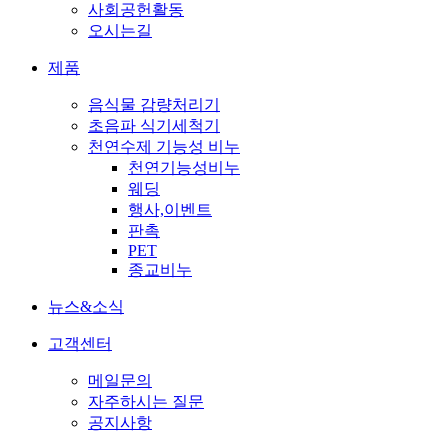
사회공헌활동
오시는길
제품
음식물 감량처리기
초음파 식기세척기
천연수제 기능성 비누
천연기능성비누
웨딩
행사,이벤트
판촉
PET
종교비누
뉴스&소식
고객센터
메일문의
자주하시는 질문
공지사항