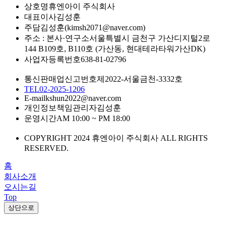
상호명
휴엔아이 주식회사
대표이사
김성훈
주담
김성훈(kimsh2071@naver.com)
주소 : 본사·연구소
서울특별시 금천구 가산디지털2로
144 B109호, B110호 (가산동, 현대테라타워가산DK)
사업자등록번호
638-81-02796
통신판매업신고번호
제2022-서울금천-3332호
TEL
02-2025-1206
E-mail
kshun2022@naver.com
개인정보책임관리자
김성훈
운영시간
AM 10:00 ~ PM 18:00
COPYRIGHT 2024 휴엔아이 주식회사 ALL RIGHTS
RESERVED.
홈
회사소개
오시는길
Top
상단으로