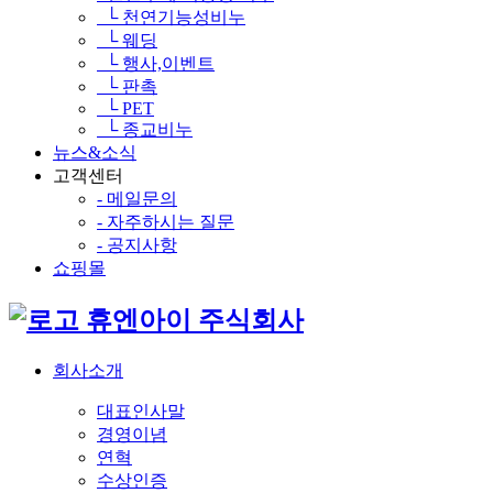
└ 천연기능성비누
└ 웨딩
└ 행사,이벤트
└ 판촉
└ PET
└ 종교비누
뉴스&소식
고객센터
- 메일문의
- 자주하시는 질문
- 공지사항
쇼핑몰
휴엔아이 주식회사
회사소개
대표인사말
경영이념
연혁
수상인증