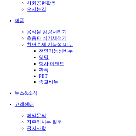
사회공헌활동
오시는길
제품
음식물 감량처리기
초음파 식기세척기
천연수제 기능성 비누
천연기능성비누
웨딩
행사,이벤트
판촉
PET
종교비누
뉴스&소식
고객센터
메일문의
자주하시는 질문
공지사항