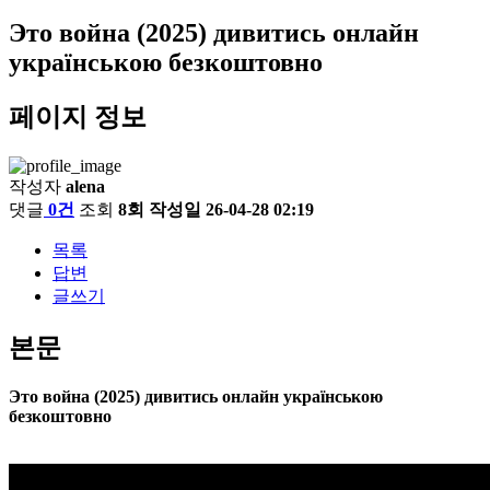
Это война (2025) дивитись онлайн
українською безкоштовно
페이지 정보
작성자
alena
댓글
0건
조회
8회
작성일
26-04-28 02:19
목록
답변
글쓰기
본문
Это война (2025) дивитись онлайн українською
безкоштовно