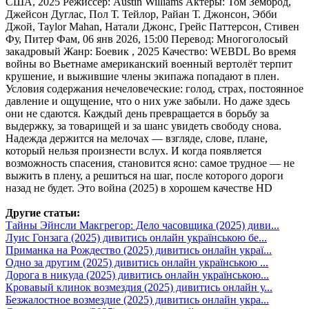
США, 2025 Режиссер: Austin Williams Актеры: Том Земброд,
Джейсон Дуглас, Пол Т. Тейлор, Райан Т. Джонсон, Эбби
Джой, Taylor Mahan, Натали Джонс, Грейс Паттерсон, Стивен
Фу, Питер Фам, 06 янв 2026, 15:00 Перевод: Многоголосый
закадровый Жанр: Боевик , 2025 Качество: WEBDL Во время
войны во Вьетнаме американский военный вертолёт терпит
крушение, и выжившие члены экипажа попадают в плен.
Условия содержания нечеловеческие: голод, страх, постоянное
давление и ощущение, что о них уже забыли. Но даже здесь
они не сдаются. Каждый день превращается в борьбу за
выдержку, за товарищей и за шанс увидеть свободу снова.
Надежда держится на мелочах — взгляде, слове, плане,
который нельзя произнести вслух. И когда появляется
возможность спасения, становится ясно: самое трудное — не
выжить в плену, а решиться на шаг, после которого дороги
назад не будет. Это война (2025) в хорошем качестве HD
Другие статьи:
Тайны Эйнсли Макгрегор: Дело часовщика (2025) диви...
Луис Гонзага (2025) дивитись онлайн українською бе...
Приманка на Рождество (2025) дивитись онлайн украї...
Одно за другим (2025) дивитись онлайн українською ...
Дорога в никуда (2025) дивитись онлайн українською...
Кровавый клинок возмездия (2025) дивитись онлайн у...
Безжалостное возмездие (2025) дивитись онлайн укра...