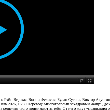
ры: Рэйн Виджая, Вонни Фелисия, Булан Сутена, Виктор Агусти
 янв 2026, 16:30 Перевод: Многоголосый закадровый Жанр: Др
 а решения часто принимают за тебя. От него ждут «правильного