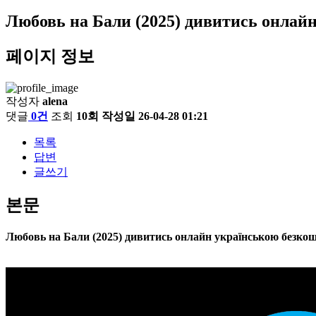
Любовь на Бали (2025) дивитись онлай
페이지 정보
작성자
alena
댓글
0건
조회
10회
작성일
26-04-28 01:21
목록
답변
글쓰기
본문
Любовь на Бали (2025) дивитись онлайн українською безко