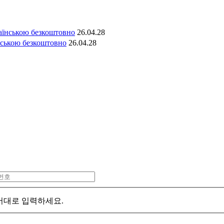
аїнською безкоштовно
26.04.28
нською безкоштовно
26.04.28
서대로 입력하세요.