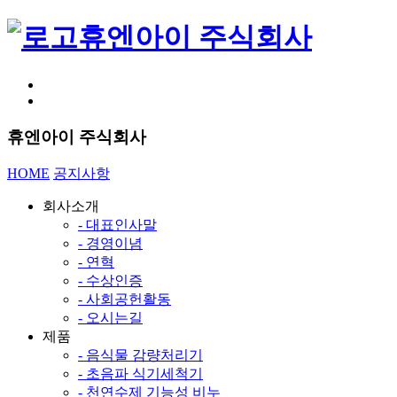
휴엔아이 주식회사
휴엔아이 주식회사
HOME
공지사항
회사소개
- 대표인사말
- 경영이념
- 연혁
- 수상인증
- 사회공헌활동
- 오시는길
제품
- 음식물 감량처리기
- 초음파 식기세척기
- 천연수제 기능성 비누