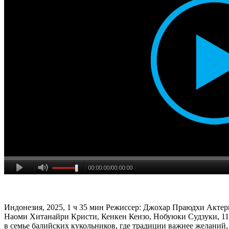
Индонезия, 2025, 1 ч 35 мин Режиссер: Джохар Праюдхи Акте
Наоми Хитанайри Кристи, Кенкен Кензо, Нобуюки Судзуки, 11
в семье балийских кукольников, где традиции важнее желаний,