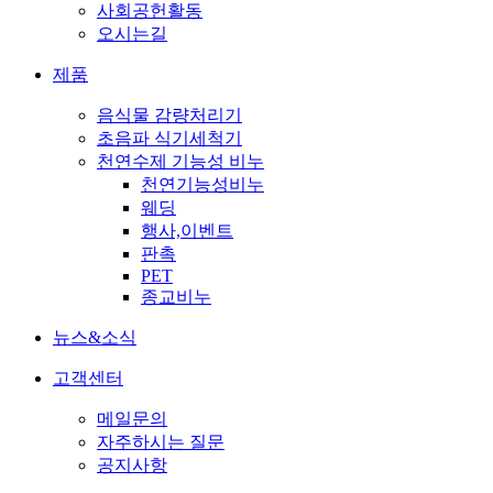
사회공헌활동
오시는길
제품
음식물 감량처리기
초음파 식기세척기
천연수제 기능성 비누
천연기능성비누
웨딩
행사,이벤트
판촉
PET
종교비누
뉴스&소식
고객센터
메일문의
자주하시는 질문
공지사항