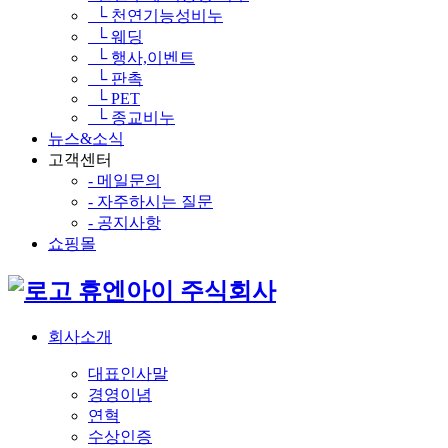
└ 천연기능성비누
└ 웨딩
└ 행사,이벤트
└ 판촉
└ PET
└ 종교비누
뉴스&소식
고객센터
- 메일문의
- 자주하시는 질문
- 공지사항
쇼핑몰
휴엔아이 주식회사
회사소개
대표인사말
경영이념
연혁
수상인증