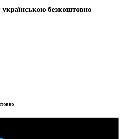
н українською безкоштовно
штовно