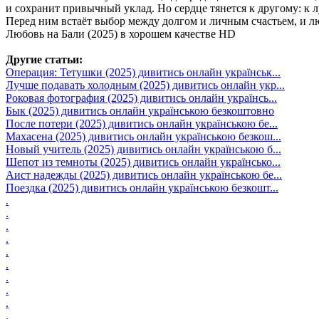
и сохранит привычный уклад. Но сердце тянется к другому: к л
Перед ним встаёт выбор между долгом и личным счастьем, и лю
Любовь на Бали (2025) в хорошем качестве HD
Другие статьи:
Операция: Тетушки (2025) дивитись онлайн українськ...
Лучше подавать холодным (2025) дивитись онлайн укр...
Роковая фотография (2025) дивитись онлайн українсь...
Бык (2025) дивитись онлайн українською безкоштовно
После потери (2025) дивитись онлайн українською бе...
Махасена (2025) дивитись онлайн українською безкош...
Новый учитель (2025) дивитись онлайн українською б...
Шепот из темноты (2025) дивитись онлайн українсько...
Аист надежды (2025) дивитись онлайн українською бе...
Поездка (2025) дивитись онлайн українською безкошт...
.
.
.
.
.
.
.
.
.
.