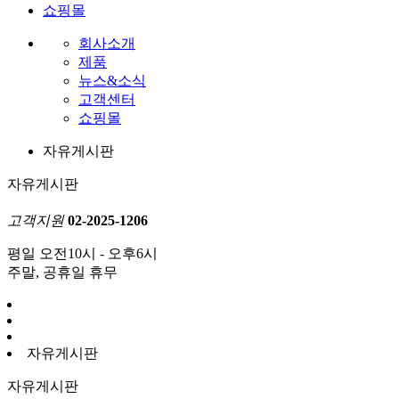
쇼핑몰
회사소개
제품
뉴스&소식
고객센터
쇼핑몰
자유게시판
자유게시판
고객지원
02-2025-1206
평일 오전10시 - 오후6시
주말, 공휴일 휴무
자유게시판
자유게시판