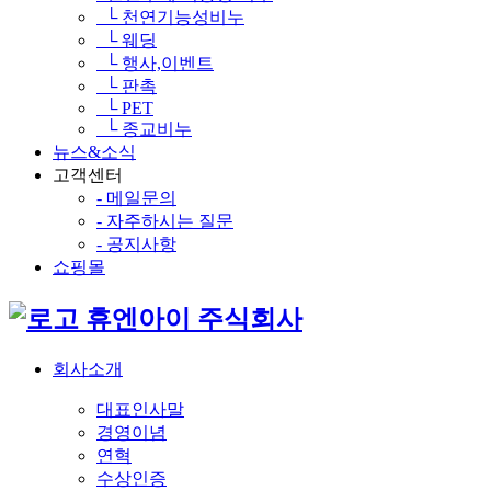
└ 천연기능성비누
└ 웨딩
└ 행사,이벤트
└ 판촉
└ PET
└ 종교비누
뉴스&소식
고객센터
- 메일문의
- 자주하시는 질문
- 공지사항
쇼핑몰
휴엔아이 주식회사
회사소개
대표인사말
경영이념
연혁
수상인증