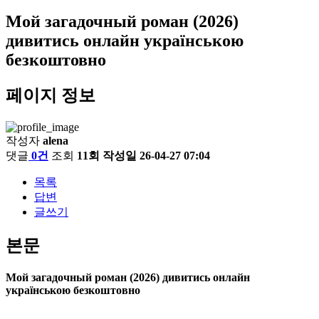
Мой загадочный роман (2026)
дивитись онлайн українською
безкоштовно
페이지 정보
작성자
alena
댓글
0건
조회
11회
작성일
26-04-27 07:04
목록
답변
글쓰기
본문
Мой загадочный роман (2026) дивитись онлайн
українською безкоштовно