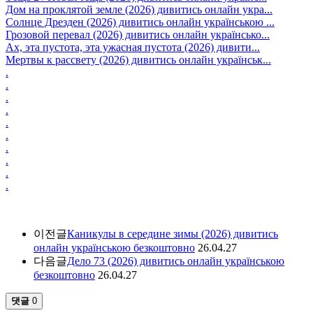
Дом на проклятой земле (2026) дивитись онлайн укра...
Солнце Дрезден (2026) дивитись онлайн українською ...
Грозовой перевал (2026) дивитись онлайн українсько...
Ах, эта пустота, эта ужасная пустота (2026) дивити...
Мертвы к рассвету (2026) дивитись онлайн українськ...
.
.
.
.
.
.
.
.
.
.
이전글
Каникулы в середине зимы (2026) дивитись
онлайн українською безкоштовно
26.04.27
다음글
Дело 73 (2026) дивитись онлайн українською
безкоштовно
26.04.27
댓글
0