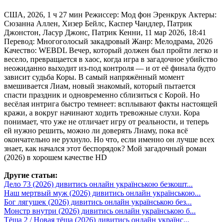
США, 2026, 1 ч 27 мин Режиссер: Мод фон Эренкрук Актеры:
Сюзанна Аллен, Хизер Бейлс, Каспер Чандлер, Патрик
Джонстон, Ласур Джонс, Патрик Кенни, 11 мар 2026, 18:41
Перевод: Многоголосый закадровый Жанр: Мелодрама, 2026
Качество: WEBDL Вечер, который должен был пройти легко и
весело, превращается в хаос, когда игра в загадочное убийство
неожиданно выходит из-под контроля — и от её финала будто
зависит судьба Коры. В самый напряжённый момент
вмешивается Лиам, новый знакомый, который пытается
спасти праздник и одновременно сблизиться с Корой. Но
весёлая интрига быстро темнеет: всплывают факты настоящей
кражи, а вокруг начинают ходить тревожные слухи. Кора
понимает, что уже не отличает игру от реальности, и теперь
ей нужно решить, можно ли доверять Лиаму, пока всё
окончательно не рухнуло. Но что, если именно он лучше всех
знает, как начался этот беспорядок? Мой загадочный роман
(2026) в хорошем качестве HD
Другие статьи:
Дело 73 (2026) дивитись онлайн українською безкошт...
Наш мертвый муж (2026) дивитись онлайн українською...
Бог лягушек (2026) дивитись онлайн українською без...
Монстр внутри (2026) дивитись онлайн українською б...
Тёща 2 / Новая тёща (2026) дивитись онлайн українс...