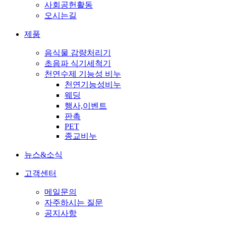
사회공헌활동
오시는길
제품
음식물 감량처리기
초음파 식기세척기
천연수제 기능성 비누
천연기능성비누
웨딩
행사,이벤트
판촉
PET
종교비누
뉴스&소식
고객센터
메일문의
자주하시는 질문
공지사항