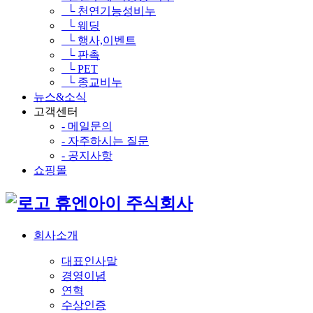
└ 천연기능성비누
└ 웨딩
└ 행사,이벤트
└ 판촉
└ PET
└ 종교비누
뉴스&소식
고객센터
- 메일문의
- 자주하시는 질문
- 공지사항
쇼핑몰
휴엔아이 주식회사
회사소개
대표인사말
경영이념
연혁
수상인증