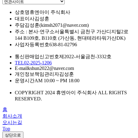
상호명
휴엔아이 주식회사
대표이사
김성훈
주담
김성훈(kimsh2071@naver.com)
주소 : 본사·연구소
서울특별시 금천구 가산디지털2로
144 B109호, B110호 (가산동, 현대테라타워가산DK)
사업자등록번호
638-81-02796
통신판매업신고번호
제2022-서울금천-3332호
TEL
02-2025-1206
E-mail
kshun2022@naver.com
개인정보책임관리자
김성훈
운영시간
AM 10:00 ~ PM 18:00
COPYRIGHT 2024 휴엔아이 주식회사 ALL RIGHTS
RESERVED.
홈
회사소개
오시는길
Top
상단으로