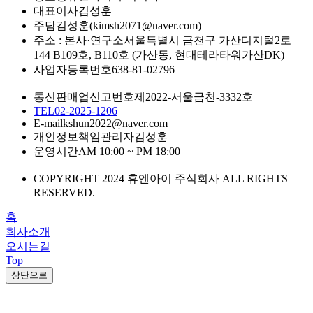
대표이사
김성훈
주담
김성훈(kimsh2071@naver.com)
주소 : 본사·연구소
서울특별시 금천구 가산디지털2로
144 B109호, B110호 (가산동, 현대테라타워가산DK)
사업자등록번호
638-81-02796
통신판매업신고번호
제2022-서울금천-3332호
TEL
02-2025-1206
E-mail
kshun2022@naver.com
개인정보책임관리자
김성훈
운영시간
AM 10:00 ~ PM 18:00
COPYRIGHT 2024 휴엔아이 주식회사 ALL RIGHTS
RESERVED.
홈
회사소개
오시는길
Top
상단으로