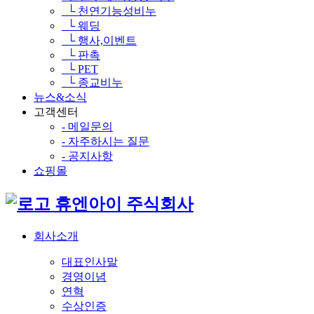
└ 천연기능성비누
└ 웨딩
└ 행사,이벤트
└ 판촉
└ PET
└ 종교비누
뉴스&소식
고객센터
- 메일문의
- 자주하시는 질문
- 공지사항
쇼핑몰
휴엔아이 주식회사
회사소개
대표인사말
경영이념
연혁
수상인증