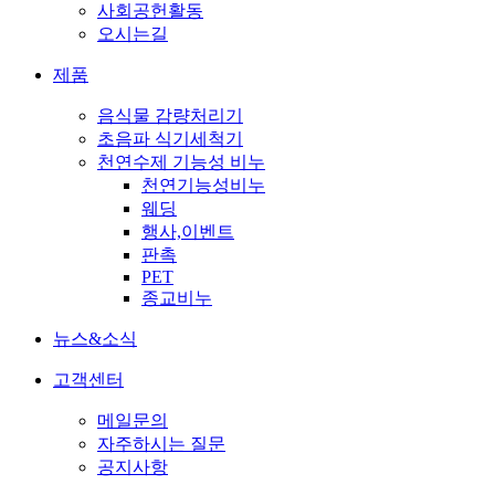
사회공헌활동
오시는길
제품
음식물 감량처리기
초음파 식기세척기
천연수제 기능성 비누
천연기능성비누
웨딩
행사,이벤트
판촉
PET
종교비누
뉴스&소식
고객센터
메일문의
자주하시는 질문
공지사항