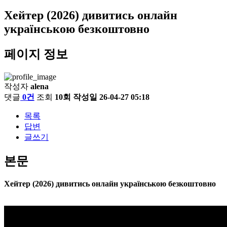
Хейтер (2026) дивитись онлайн
українською безкоштовно
페이지 정보
작성자
alena
댓글
0건
조회
10회
작성일
26-04-27 05:18
목록
답변
글쓰기
본문
Хейтер (2026) дивитись онлайн українською безкоштовно