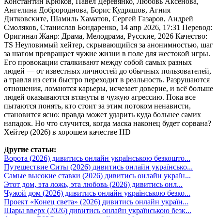
Константин Крюков, Павел Деревянко, Любовь Аксёнова,
Ангелина Добророднова, Борис Кудряшов, Агния
Дитковските, Шамиль Хаматов, Сергей Газаров, Андрей
Смоляков, Станислав Бондаренко, 14 апр 2026, 17:31 Перевод:
Оригинал Жанр: Драма, Мелодрама, Русские, 2026 Качество:
TS Неуловимый хейтер, скрывающийся за анонимностью, шаг
за шагом превращает чужие жизни в поле для жестокой игры.
Его провокации сталкивают между собой самых разных
людей — от известных личностей до обычных пользователей,
а травля из сети быстро переходит в реальность. Разрушаются
отношения, ломаются карьеры, исчезает доверие, и всё больше
людей оказываются втянуты в чужую агрессию. Пока все
пытаются понять, кто стоит за этим потоком ненависти,
становится ясно: правда может ударить куда больнее самих
нападок. Но что случится, когда маска наконец будет сорвана?
Хейтер (2026) в хорошем качестве HD
Другие статьи:
Ворота (2026) дивитись онлайн українською безкошто...
Путешествие Ситы (2026) дивитись онлайн українсько...
Самые высокие ставки (2026) дивитись онлайн україн...
Этот дом, эта ложь, эта любовь (2026) дивитись онл...
Чужой дом (2026) дивитись онлайн українською безко...
Проект «Конец света» (2026) дивитись онлайн україн...
Шары вверх (2026) дивитись онлайн українською безк...