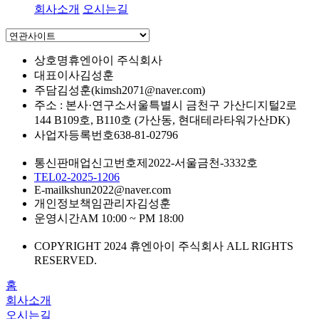
회사소개
오시는길
상호명
휴엔아이 주식회사
대표이사
김성훈
주담
김성훈(kimsh2071@naver.com)
주소 : 본사·연구소
서울특별시 금천구 가산디지털2로
144 B109호, B110호 (가산동, 현대테라타워가산DK)
사업자등록번호
638-81-02796
통신판매업신고번호
제2022-서울금천-3332호
TEL
02-2025-1206
E-mail
kshun2022@naver.com
개인정보책임관리자
김성훈
운영시간
AM 10:00 ~ PM 18:00
COPYRIGHT 2024 휴엔아이 주식회사 ALL RIGHTS
RESERVED.
홈
회사소개
오시는길