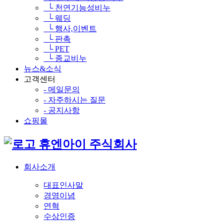
└ 천연기능성비누
└ 웨딩
└ 행사,이벤트
└ 판촉
└ PET
└ 종교비누
뉴스&소식
고객센터
- 메일문의
- 자주하시는 질문
- 공지사항
쇼핑몰
휴엔아이 주식회사
회사소개
대표인사말
경영이념
연혁
수상인증