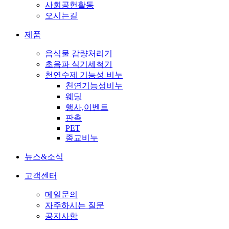
사회공헌활동
오시는길
제품
음식물 감량처리기
초음파 식기세척기
천연수제 기능성 비누
천연기능성비누
웨딩
행사,이벤트
판촉
PET
종교비누
뉴스&소식
고객센터
메일문의
자주하시는 질문
공지사항