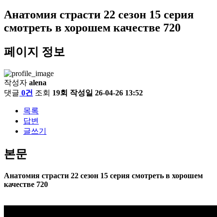
Анатомия страсти 22 сезон 15 серия
смотреть в хорошем качестве 720
페이지 정보
작성자
alena
댓글
0건
조회
19회
작성일
26-04-26 13:52
목록
답변
글쓰기
본문
Анатомия страсти 22 сезон 15 серия смотреть в хорошем
качестве 720