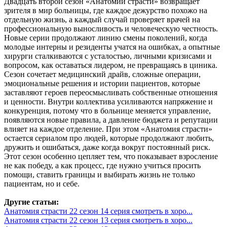
Двадцать второй сезон «Анатомии страсти» возвращает
зрителя в мир больницы, где каждое дежурство похожо на
отдельную жизнь, а каждый случай проверяет врачей на
профессиональную выносливость и человеческую честность.
Новые серии продолжают линию смены поколений, когда
молодые интерны и резиденты учатся на ошибках, а опытные
хирурги сталкиваются с усталостью, личными кризисами и
вопросом, как оставаться лидером, не превращаясь в циника.
Сезон сочетает медицинский драйв, сложные операции,
эмоциональные решения и истории пациентов, которые
заставляют героев переосмысливать собственные отношения
и ценности. Внутри коллектива усиливаются напряжение и
конкуренция, потому что в больнице меняется управление,
появляются новые правила, а давление бюджета и репутации
влияет на каждое отделение. При этом «Анатомия страсти»
остается сериалом про людей, которые продолжают любить,
дружить и ошибаться, даже когда вокруг постоянный риск.
Этот сезон особенно цепляет тем, что показывает взросление
не как победу, а как процесс, где нужно учиться просить
помощи, ставить границы и выбирать жизнь не только
пациентам, но и себе.
Другие статьи:
Анатомия страсти 22 сезон 14 серия смотреть в хоро...
Анатомия страсти 22 сезон 13 серия смотреть в хоро...