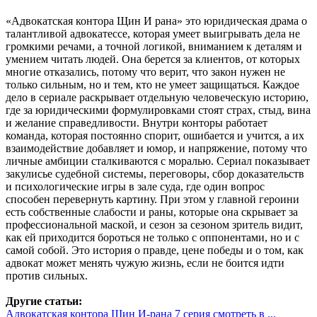
«Адвокатская контора Щин И рана» это юридическая драма о
талантливой адвокатессе, которая умеет выигрывать дела не
громкими речами, а точной логикой, вниманием к деталям и
умением читать людей. Она берется за клиентов, от которых
многие отказались, потому что верит, что закон нужен не
только сильным, но и тем, кто не умеет защищаться. Каждое
дело в сериале раскрывает отдельную человеческую историю,
где за юридическими формулировками стоят страх, стыд, вина
и желание справедливости. Внутри конторы работает
команда, которая постоянно спорит, ошибается и учится, а их
взаимодействие добавляет и юмор, и напряжение, потому что
личные амбиции сталкиваются с моралью. Сериал показывает
закулисье судебной системы, переговоры, сбор доказательств
и психологические игры в зале суда, где один вопрос
способен перевернуть картину. При этом у главной героини
есть собственные слабости и раны, которые она скрывает за
профессиональной маской, и сезон за сезоном зритель видит,
как ей приходится бороться не только с оппонентами, но и с
самой собой. Это история о правде, цене победы и о том, как
адвокат может менять чужую жизнь, если не боится идти
против сильных.
Другие статьи:
Адвокатская контора Щин И-рана 7 серия смотреть в ...