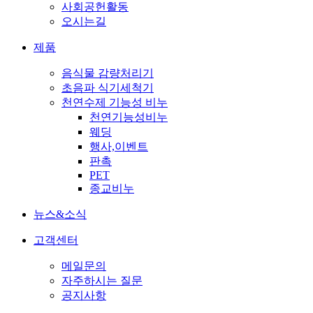
사회공헌활동
오시는길
제품
음식물 감량처리기
초음파 식기세척기
천연수제 기능성 비누
천연기능성비누
웨딩
행사,이벤트
판촉
PET
종교비누
뉴스&소식
고객센터
메일문의
자주하시는 질문
공지사항