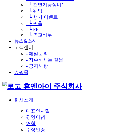
└ 천연기능성비누
└ 웨딩
└ 행사,이벤트
└ 판촉
└ PET
└ 종교비누
뉴스&소식
고객센터
- 메일문의
- 자주하시는 질문
- 공지사항
쇼핑몰
휴엔아이 주식회사
회사소개
대표인사말
경영이념
연혁
수상인증