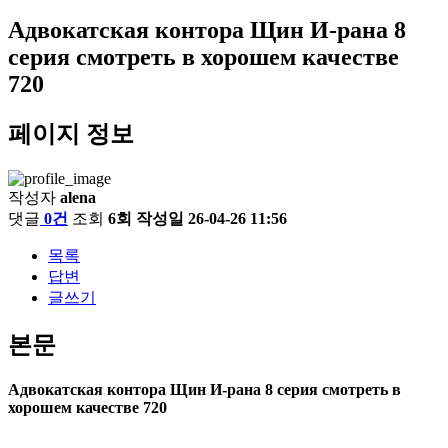
Адвокатская контора Щин И-рана 8
серия смотреть в хорошем качестве
720
페이지 정보
작성자
alena
댓글
0건
조회
6회
작성일
26-04-26 11:56
목록
답변
글쓰기
본문
Адвокатская контора Щин И-рана 8 серия смотреть в
хорошем качестве 720