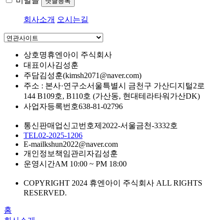
비밀글
댓글등록
회사소개
오시는길
상호명
휴엔아이 주식회사
대표이사
김성훈
주담
김성훈(kimsh2071@naver.com)
주소 : 본사·연구소
서울특별시 금천구 가산디지털2로
144 B109호, B110호 (가산동, 현대테라타워가산DK)
사업자등록번호
638-81-02796
통신판매업신고번호
제2022-서울금천-3332호
TEL
02-2025-1206
E-mail
kshun2022@naver.com
개인정보책임관리자
김성훈
운영시간
AM 10:00 ~ PM 18:00
COPYRIGHT 2024 휴엔아이 주식회사 ALL RIGHTS
RESERVED.
홈