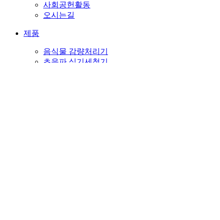
사회공헌활동
오시는길
제품
음식물 감량처리기
초음파 식기세척기
천연수제 기능성 비누
천연기능성비누
웨딩
행사,이벤트
판촉
PET
종교비누
뉴스&소식
고객센터
메일문의
자주하시는 질문
공지사항