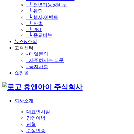
└ 천연기능성비누
└ 웨딩
└ 행사,이벤트
└ 판촉
└ PET
└ 종교비누
뉴스&소식
고객센터
- 메일문의
- 자주하시는 질문
- 공지사항
쇼핑몰
휴엔아이 주식회사
회사소개
대표인사말
경영이념
연혁
수상인증