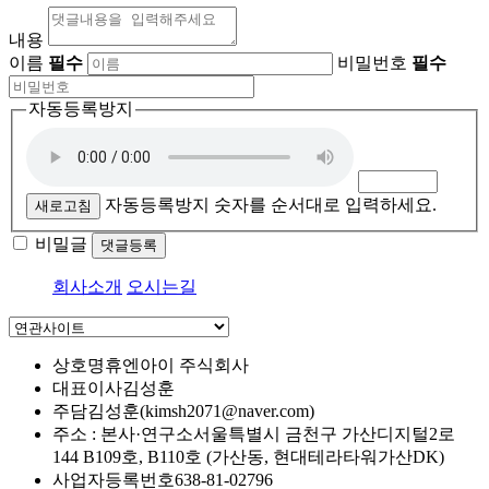
내용
이름
필수
비밀번호
필수
자동등록방지
자동등록방지 숫자를 순서대로 입력하세요.
새로고침
비밀글
댓글등록
회사소개
오시는길
상호명
휴엔아이 주식회사
대표이사
김성훈
주담
김성훈(kimsh2071@naver.com)
주소 : 본사·연구소
서울특별시 금천구 가산디지털2로
144 B109호, B110호 (가산동, 현대테라타워가산DK)
사업자등록번호
638-81-02796