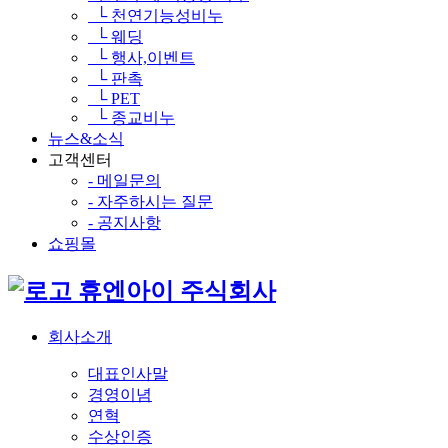
└ 천연기능성비누
└ 웨딩
└ 행사,이벤트
└ 판촉
└ PET
└ 종교비누
뉴스&소식
고객센터
- 메일문의
- 자주하시는 질문
- 공지사항
쇼핑몰
휴엔아이 주식회사
회사소개
대표인사말
경영이념
연혁
수상인증