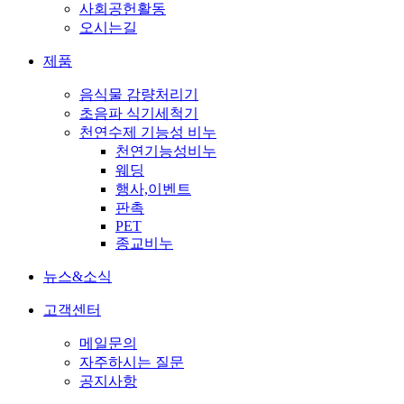
사회공헌활동
오시는길
제품
음식물 감량처리기
초음파 식기세척기
천연수제 기능성 비누
천연기능성비누
웨딩
행사,이벤트
판촉
PET
종교비누
뉴스&소식
고객센터
메일문의
자주하시는 질문
공지사항