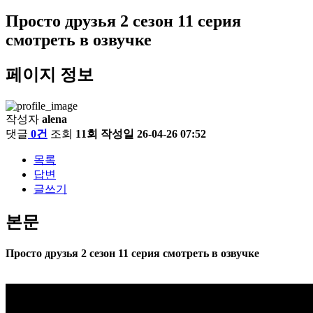
Просто друзья 2 сезон 11 серия
смотреть в озвучке
페이지 정보
작성자
alena
댓글
0건
조회
11회
작성일
26-04-26 07:52
목록
답변
글쓰기
본문
Просто друзья 2 сезон 11 серия смотреть в озвучке