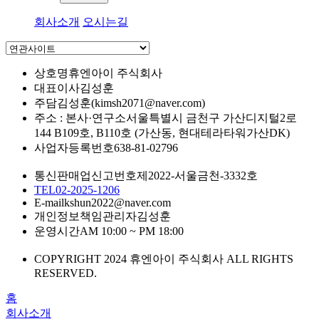
회사소개
오시는길
상호명
휴엔아이 주식회사
대표이사
김성훈
주담
김성훈(kimsh2071@naver.com)
주소 : 본사·연구소
서울특별시 금천구 가산디지털2로
144 B109호, B110호 (가산동, 현대테라타워가산DK)
사업자등록번호
638-81-02796
통신판매업신고번호
제2022-서울금천-3332호
TEL
02-2025-1206
E-mail
kshun2022@naver.com
개인정보책임관리자
김성훈
운영시간
AM 10:00 ~ PM 18:00
COPYRIGHT 2024 휴엔아이 주식회사 ALL RIGHTS
RESERVED.
홈
회사소개