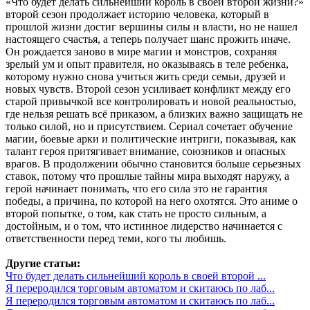
«Что будет делать сильнейший король в своей второй жизни?»
второй сезон продолжает историю человека, который в
прошлой жизни достиг вершины силы и власти, но не нашел
настоящего счастья, а теперь получает шанс прожить иначе.
Он рождается заново в мире магии и монстров, сохраняя
зрелый ум и опыт правителя, но оказываясь в теле ребенка,
которому нужно снова учиться жить среди семьи, друзей и
новых чувств. Второй сезон усиливает конфликт между его
старой привычкой все контролировать и новой реальностью,
где нельзя решать всё приказом, а близких важно защищать не
только силой, но и присутствием. Сериал сочетает обучение
магии, боевые арки и политические интриги, показывая, как
талант героя притягивает внимание, союзников и опасных
врагов. В продолжении обычно становится больше серьезных
ставок, потому что прошлые тайны мира выходят наружу, а
герой начинает понимать, что его сила это не гарантия
победы, а причина, по которой на него охотятся. Это аниме о
второй попытке, о том, как стать не просто сильным, а
достойным, и о том, что истинное лидерство начинается с
ответственности перед теми, кого ты любишь.
Другие статьи:
Что будет делать сильнейший король в своей второй ...
Я переродился торговым автоматом и скитаюсь по лаб...
Я переродился торговым автоматом и скитаюсь по лаб...