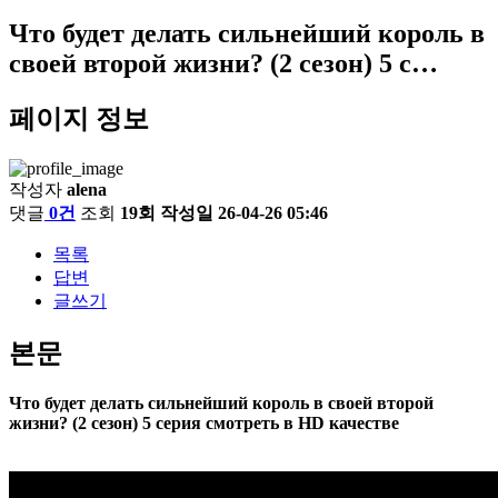
Что будет делать сильнейший король в
своей второй жизни? (2 сезон) 5 с…
페이지 정보
작성자
alena
댓글
0건
조회
19회
작성일
26-04-26 05:46
목록
답변
글쓰기
본문
Что будет делать сильнейший король в своей второй
жизни? (2 сезон) 5 серия смотреть в HD качестве