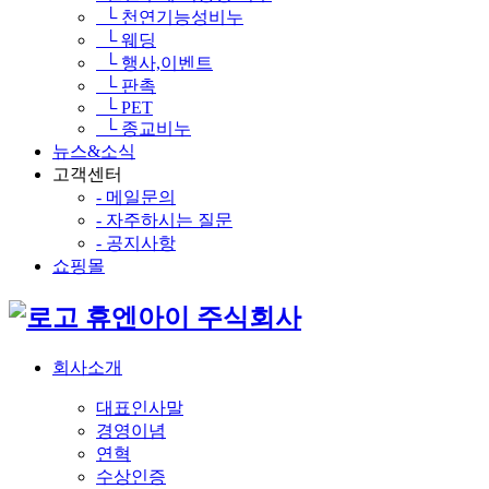
└ 천연기능성비누
└ 웨딩
└ 행사,이벤트
└ 판촉
└ PET
└ 종교비누
뉴스&소식
고객센터
- 메일문의
- 자주하시는 질문
- 공지사항
쇼핑몰
휴엔아이 주식회사
회사소개
대표인사말
경영이념
연혁
수상인증