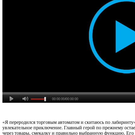
«Я переродился торговым автоматом и скитаюсь по лабиринту»
увлекательное приключение. Главный герой по прежнему остает
через товары, смекалку и правильно выбранную функцию. Его 