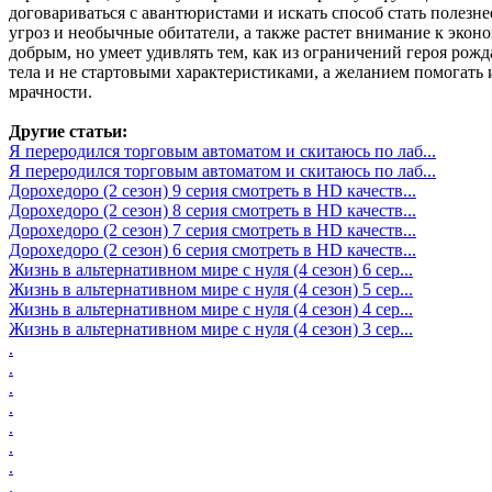
договариваться с авантюристами и искать способ стать полезне
угроз и необычные обитатели, а также растет внимание к экон
добрым, но умеет удивлять тем, как из ограничений героя рож
тела и не стартовыми характеристиками, а желанием помогать
мрачности.
Другие статьи:
Я переродился торговым автоматом и скитаюсь по лаб...
Я переродился торговым автоматом и скитаюсь по лаб...
Дорохедоро (2 сезон) 9 серия смотреть в HD качеств...
Дорохедоро (2 сезон) 8 серия смотреть в HD качеств...
Дорохедоро (2 сезон) 7 серия смотреть в HD качеств...
Дорохедоро (2 сезон) 6 серия смотреть в HD качеств...
Жизнь в альтернативном мире с нуля (4 сезон) 6 сер...
Жизнь в альтернативном мире с нуля (4 сезон) 5 сер...
Жизнь в альтернативном мире с нуля (4 сезон) 4 сер...
Жизнь в альтернативном мире с нуля (4 сезон) 3 сер...
.
.
.
.
.
.
.
.