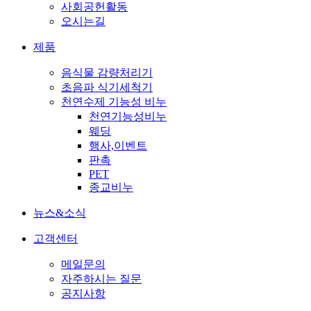
사회공헌활동
오시는길
제품
음식물 감량처리기
초음파 식기세척기
천연수제 기능성 비누
천연기능성비누
웨딩
행사,이벤트
판촉
PET
종교비누
뉴스&소식
고객센터
메일문의
자주하시는 질문
공지사항