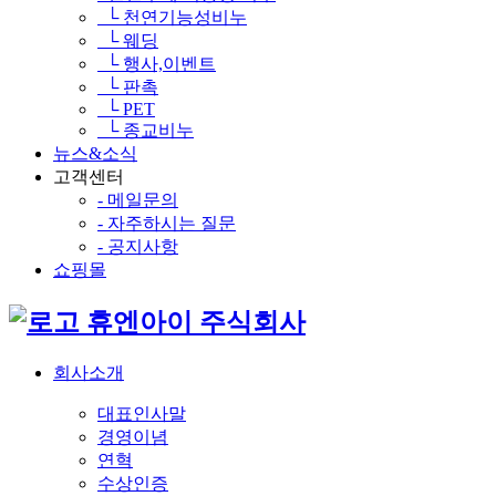
└ 천연기능성비누
└ 웨딩
└ 행사,이벤트
└ 판촉
└ PET
└ 종교비누
뉴스&소식
고객센터
- 메일문의
- 자주하시는 질문
- 공지사항
쇼핑몰
휴엔아이 주식회사
회사소개
대표인사말
경영이념
연혁
수상인증