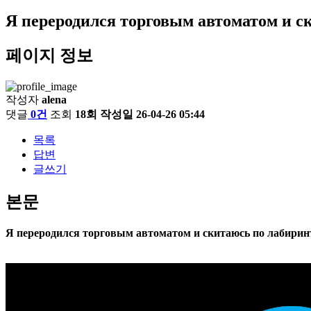
Я переродился торговым автоматом и ск
페이지 정보
작성자
alena
댓글
0건
조회
18회
작성일
26-04-26 05:44
목록
답변
글쓰기
본문
Я переродился торговым автоматом и скитаюсь по лабиринту