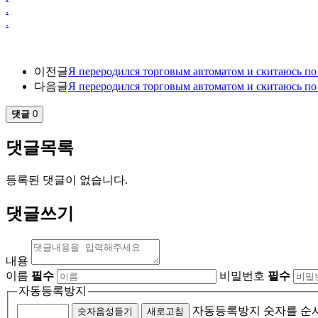
.
.
이전글
Я переродился торговым автоматом и скитаюсь по л
다음글
Я переродился торговым автоматом и скитаюсь по л
댓글
0
댓글목록
등록된 댓글이 없습니다.
댓글쓰기
내용
이름
필수
비밀번호
필수
자동등록방지
자동등록방지 숫자를 순
숫자음성듣기
새로고침