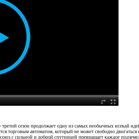
 третий сезон продолжает одну из самых необычных исекай иде
ся торговым автоматом, который не может свободно двигаться и
союз с сильной и доброй спутницей превращает каждое подземел