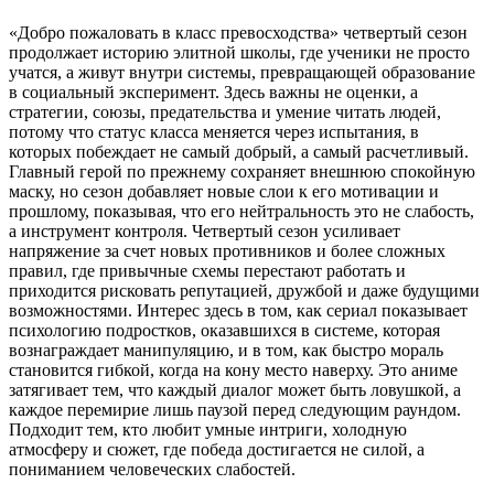
«Добро пожаловать в класс превосходства» четвертый сезон
продолжает историю элитной школы, где ученики не просто
учатся, а живут внутри системы, превращающей образование
в социальный эксперимент. Здесь важны не оценки, а
стратегии, союзы, предательства и умение читать людей,
потому что статус класса меняется через испытания, в
которых побеждает не самый добрый, а самый расчетливый.
Главный герой по прежнему сохраняет внешнюю спокойную
маску, но сезон добавляет новые слои к его мотивации и
прошлому, показывая, что его нейтральность это не слабость,
а инструмент контроля. Четвертый сезон усиливает
напряжение за счет новых противников и более сложных
правил, где привычные схемы перестают работать и
приходится рисковать репутацией, дружбой и даже будущими
возможностями. Интерес здесь в том, как сериал показывает
психологию подростков, оказавшихся в системе, которая
вознаграждает манипуляцию, и в том, как быстро мораль
становится гибкой, когда на кону место наверху. Это аниме
затягивает тем, что каждый диалог может быть ловушкой, а
каждое перемирие лишь паузой перед следующим раундом.
Подходит тем, кто любит умные интриги, холодную
атмосферу и сюжет, где победа достигается не силой, а
пониманием человеческих слабостей.