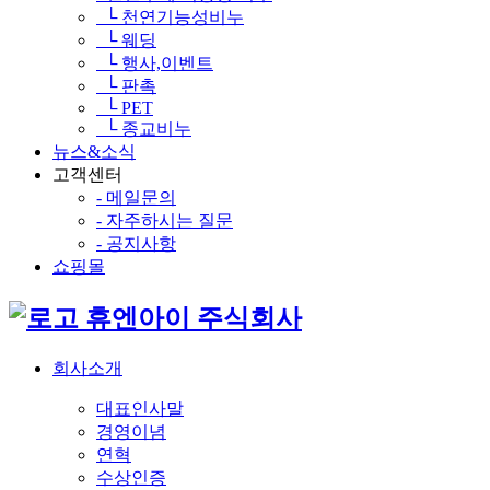
└ 천연기능성비누
└ 웨딩
└ 행사,이벤트
└ 판촉
└ PET
└ 종교비누
뉴스&소식
고객센터
- 메일문의
- 자주하시는 질문
- 공지사항
쇼핑몰
휴엔아이 주식회사
회사소개
대표인사말
경영이념
연혁
수상인증