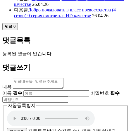
качестве
26.04.26
다음글
Добро пожаловать в класс превосходства (4
сезон) 9 серия смотреть в HD качестве
26.04.26
댓글
0
댓글목록
등록된 댓글이 없습니다.
댓글쓰기
내용
이름
필수
비밀번호
필수
자동등록방지