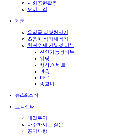
사회공헌활동
오시는길
제품
음식물 감량처리기
초음파 식기세척기
천연수제 기능성 비누
천연기능성비누
웨딩
행사,이벤트
판촉
PET
종교비누
뉴스&소식
고객센터
메일문의
자주하시는 질문
공지사항