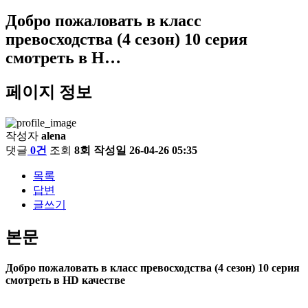
Добро пожаловать в класс
превосходства (4 сезон) 10 серия
смотреть в H…
페이지 정보
작성자
alena
댓글
0건
조회
8회
작성일
26-04-26 05:35
목록
답변
글쓰기
본문
Добро пожаловать в класс превосходства (4 сезон) 10 серия
смотреть в HD качестве