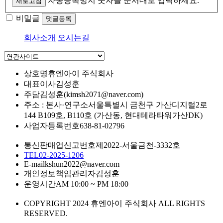
자동등록방지 숫자를 순서대로 입력하세요.
새로고침
비밀글
댓글등록
회사소개
오시는길
상호명
휴엔아이 주식회사
대표이사
김성훈
주담
김성훈(kimsh2071@naver.com)
주소 : 본사·연구소
서울특별시 금천구 가산디지털2로
144 B109호, B110호 (가산동, 현대테라타워가산DK)
사업자등록번호
638-81-02796
통신판매업신고번호
제2022-서울금천-3332호
TEL
02-2025-1206
E-mail
kshun2022@naver.com
개인정보책임관리자
김성훈
운영시간
AM 10:00 ~ PM 18:00
COPYRIGHT 2024 휴엔아이 주식회사 ALL RIGHTS
RESERVED.