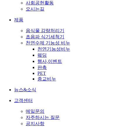
사회공헌활동
오시는길
제품
음식물 감량처리기
초음파 식기세척기
천연수제 기능성 비누
천연기능성비누
웨딩
행사,이벤트
판촉
PET
종교비누
뉴스&소식
고객센터
메일문의
자주하시는 질문
공지사항