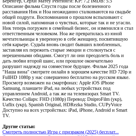
Беренгер, Серхи Матеу Рейтинги: KP: 7.2 IMDB: 5.5
Описание фильма Спустя годы после болезненного
расставания Ник и Ноа неожиданно сталкиваются на свадьбе
общей подруги. Воспоминания о прошлом вспыхивают с
новой силой, напоминая о чувствах, которые так и не угасли.
Ник теперь погружен в семейный бизнес, он изменился и стал
ответственным человеком. Ноа же превратилась из юной
мечтательницы в уверенную в себе женщину, посвятившую
себя карьере. Судьба вновь сводит бывших влюбленных,
заставляя их пережить старые эмоции и столкнуться с
нерешенными обидами. Смогут ли они преодолеть боль и
дать любви второй шанс, или прошлое окончательно
разрушит надежду на совместное будущее. Фильм 2025 года
"Наша вина" смотрите онлайн в хорошем качестве HD 720p и
FullHD 1080p у нас совершенно бесплатно на русском языке.
Просмотр возможен на смартфонах: Apple iOS iPhone
Samsung, планшете iPad, на любых устройствах под
управлением Android, а так же на телевизорах Smart TV.
Качество Collaps: FHD (1080p) Перевод: DniproFilm (укр),
Uaflix (укр), Spanish Original, HDRezka Studio, CUPyVoice
Доступно на всех устройствах: iPad, iPhone, Android и Smart
TV.
Другие статьи:
Смотреть полностью Игра с призраком (2025) бесплат...