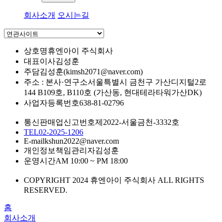
회사소개
오시는길
상호명
휴엔아이 주식회사
대표이사
김성훈
주담
김성훈(kimsh2071@naver.com)
주소 : 본사·연구소
서울특별시 금천구 가산디지털2로
144 B109호, B110호 (가산동, 현대테라타워가산DK)
사업자등록번호
638-81-02796
통신판매업신고번호
제2022-서울금천-3332호
TEL
02-2025-1206
E-mail
kshun2022@naver.com
개인정보책임관리자
김성훈
운영시간
AM 10:00 ~ PM 18:00
COPYRIGHT 2024 휴엔아이 주식회사 ALL RIGHTS
RESERVED.
홈
회사소개