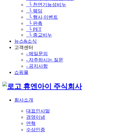
└ 천연기능성비누
└ 웨딩
└ 행사,이벤트
└ 판촉
└ PET
└ 종교비누
뉴스&소식
고객센터
- 메일문의
- 자주하시는 질문
- 공지사항
쇼핑몰
휴엔아이 주식회사
회사소개
대표인사말
경영이념
연혁
수상인증