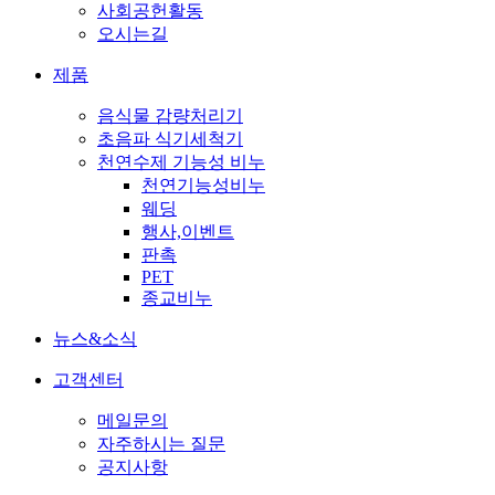
사회공헌활동
오시는길
제품
음식물 감량처리기
초음파 식기세척기
천연수제 기능성 비누
천연기능성비누
웨딩
행사,이벤트
판촉
PET
종교비누
뉴스&소식
고객센터
메일문의
자주하시는 질문
공지사항