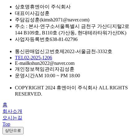
상호명
휴엔아이 주식회사
대표이사
김성훈
주담
김성훈(kimsh2071@naver.com)
주소 : 본사·연구소
서울특별시 금천구 가산디지털2로
144 B109호, B110호 (가산동, 현대테라타워가산DK)
사업자등록번호
638-81-02796
통신판매업신고번호
제2022-서울금천-3332호
TEL
02-2025-1206
E-mail
kshun2022@naver.com
개인정보책임관리자
김성훈
운영시간
AM 10:00 ~ PM 18:00
COPYRIGHT 2024 휴엔아이 주식회사 ALL RIGHTS
RESERVED.
홈
회사소개
오시는길
Top
상단으로