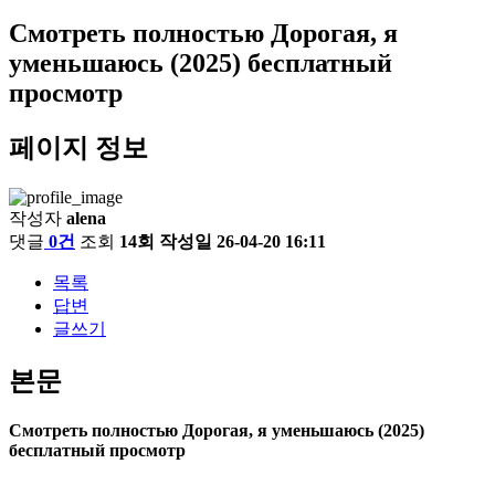
Смотреть полностью Дорогая, я
уменьшаюсь (2025) бесплатный
просмотр
페이지 정보
작성자
alena
댓글
0건
조회
14회
작성일
26-04-20 16:11
목록
답변
글쓰기
본문
Смотреть полностью Дорогая, я уменьшаюсь (2025)
бесплатный просмотр