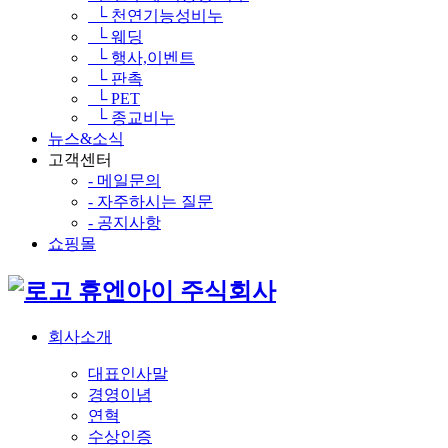
└ 천연기능성비누
└ 웨딩
└ 행사,이벤트
└ 판촉
└ PET
└ 종교비누
뉴스&소식
고객센터
- 메일문의
- 자주하시는 질문
- 공지사항
쇼핑몰
휴엔아이 주식회사
회사소개
대표인사말
경영이념
연혁
수상인증