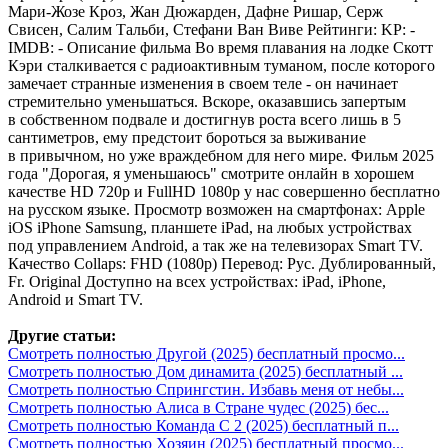
Мари-Жозе Кроз, Жан Дюжарден, Дафне Ришар, Серж
Свисен, Салим Тальби, Стефани Ван Виве Рейтинги: KP: -
IMDB: - Описание фильма Во время плавания на лодке Скотт
Кэри сталкивается с радиоактивным туманом, после которого
замечает странные изменения в своем теле - он начинает
стремительно уменьшаться. Вскоре, оказавшись запертым
в собственном подвале и достигнув роста всего лишь в 5
сантиметров, ему предстоит бороться за выживание
в привычном, но уже враждебном для него мире. Фильм 2025
года "Дорогая, я уменьшаюсь" смотрите онлайн в хорошем
качестве HD 720p и FullHD 1080p у нас совершенно бесплатно
на русском языке. Просмотр возможен на смартфонах: Apple
iOS iPhone Samsung, планшете iPad, на любых устройствах
под управлением Android, а так же на телевизорах Smart TV.
Качество Collaps: FHD (1080p) Перевод: Рус. Дублированный,
Fr. Original Доступно на всех устройствах: iPad, iPhone,
Android и Smart TV.
Другие статьи:
Смотреть полностью Другой (2025) бесплатный просмо...
Смотреть полностью Дом динамита (2025) бесплатный ...
Смотреть полностью Спрингстин. Избавь меня от небы...
Смотреть полностью Алиса в Стране чудес (2025) бес...
Смотреть полностью Команда С 2 (2025) бесплатный п...
Смотреть полностью Хозяин (2025) бесплатный просмо...